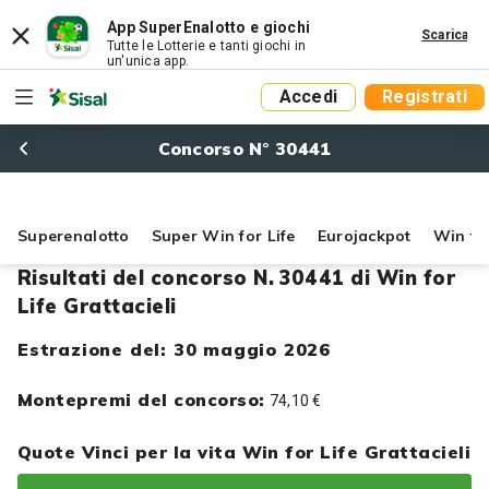
App SuperEnalotto e giochi
Scarica
Tutte le Lotterie e tanti giochi in
un'unica app.
Accedi
Registrati
Concorso N° 30441
Superenalotto
Super Win for Life
Eurojackpot
Win for
Risultati del concorso N. 30441 di Win for
Life Grattacieli
Estrazione del: 30 maggio 2026
Montepremi del concorso:
74,10 €
Quote Vinci per la vita Win for Life Grattacieli