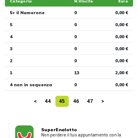
Categoria
N.Vincite
Euro
5+ il Numerone
0
0,00 €
5
0
0,00 €
4
0
0,00 €
3
0
0,00 €
2
0
0,00 €
1
13
2,00 €
4 non in sequenza
0
0,00 €
<
44
45
46
47
>
SuperEnalotto
Non perdere il tuo appuntamento con la