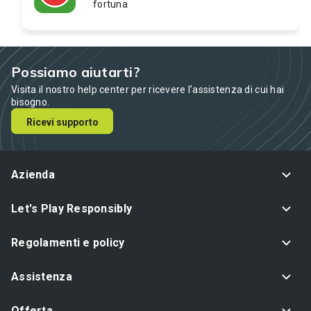
fortuna
Possiamo aiutarti?
Visita il nostro help center per ricevere l’assistenza di cui hai
bisogno.
Ricevi supporto
Azienda
Let's Play Responsibly
Regolamenti e policy
Assistenza
Offerta