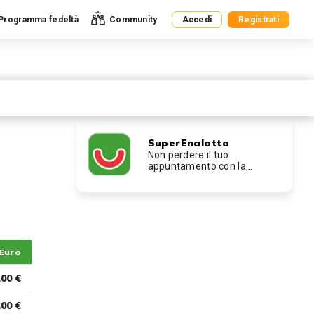
Programma fedeltà
Community
Accedi
Registrati
SuperEnalotto
Non perdere il tuo
appuntamento con la
fortuna
Euro
,00 €
,00 €