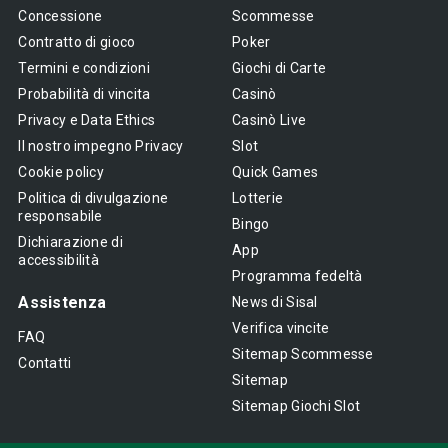
Concessione
Scommesse
Contratto di gioco
Poker
Termini e condizioni
Giochi di Carte
Probabilità di vincita
Casinò
Privacy e Data Ethics
Casinò Live
Il nostro impegno Privacy
Slot
Cookie policy
Quick Games
Politica di divulgazione
Lotterie
responsabile
Bingo
Dichiarazione di
App
accessibilità
Programma fedeltà
Assistenza
News di Sisal
Verifica vincite
FAQ
Sitemap Scommesse
Contatti
Sitemap
Sitemap Giochi Slot