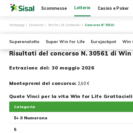
Lotterie
Scommesse
Casinò e Poker
Homepage
Estrazioni
Win for Life Grattacieli
Concorso N° 30561
Superenalotto
Super Win for Life
Eurojackpot
Win f
Risultati del concorso N. 30561 di Win 
Estrazione del: 30 maggio 2026
Montepremi del concorso:
2,60 €
Quote Vinci per la vita Win for Life Grattacieli
Categoria
5+ il Numerone
5