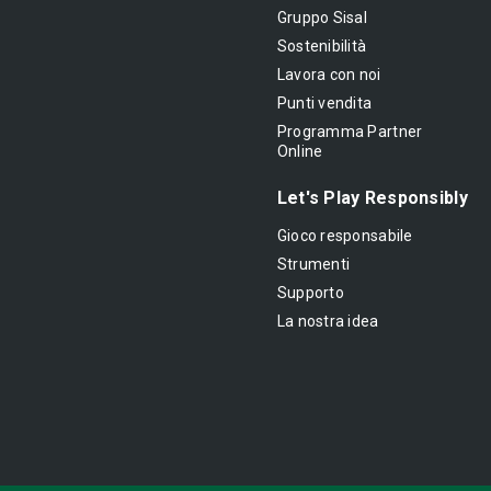
Gruppo Sisal
Sostenibilità
Lavora con noi
Punti vendita
Programma Partner
Online
Let's Play Responsibly
Gioco responsabile
Strumenti
Supporto
La nostra idea