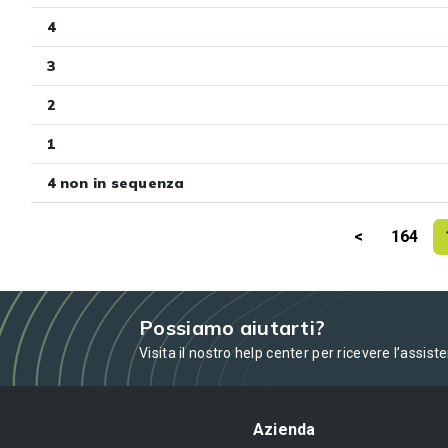
4
3
2
1
4 non in sequenza
<
164
Possiamo aiutarti?
Visita il nostro help center per ricevere l’assist
Azienda