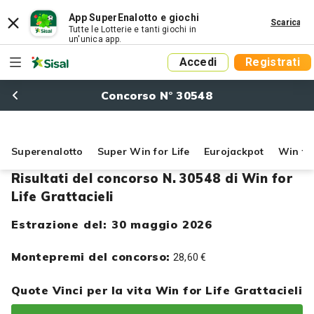
App SuperEnalotto e giochi
Scarica
Tutte le Lotterie e tanti giochi in
un'unica app.
Accedi
Registrati
Concorso N° 30548
Superenalotto
Super Win for Life
Eurojackpot
Win for
Risultati del concorso N. 30548 di Win for
Life Grattacieli
Estrazione del: 30 maggio 2026
Montepremi del concorso:
28,60 €
Quote Vinci per la vita Win for Life Grattacieli