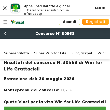
App SuperEnalotto e giochi
Scarica
Tutte le Lotterie e tanti giochi in
un'unica app.
Accedi
Registrati
Concorso N° 30568
Superenalotto
Super Win for Life
Eurojackpot
Win for
Risultati del concorso N. 30568 di Win for
Life Grattacieli
Estrazione del: 30 maggio 2026
Montepremi del concorso:
11,70 €
Quote Vinci per la vita Win for Life Grattacieli