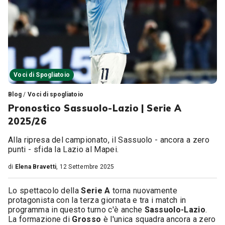
Voci di Spogliatoio
Blog
/
Voci di spogliatoio
Pronostico Sassuolo-Lazio | Serie A
2025/26
Alla ripresa del campionato, il Sassuolo - ancora a zero
punti - sfida la Lazio al Mapei.
di
Elena Bravetti
, 12 Settembre 2025
Lo spettacolo della
Serie A
torna nuovamente
protagonista con la terza giornata e tra i match in
programma in questo turno c'è anche
Sassuolo-Lazio
.
La formazione di
Grosso
è l'unica squadra ancora a zero