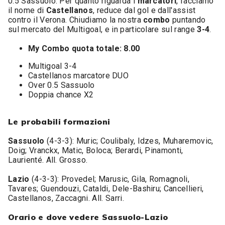
0.5 Sassuolo. Per quanto riguarda i
marcatori
, facciamo
il nome di
Castellanos
, reduce dal gol e dall'assist
contro il Verona. Chiudiamo la nostra
combo
puntando
sul mercato del Multigoal, e in particolare sul range
3-4
.
My Combo quota totale: 8.00
Multigoal 3-4
Castellanos marcatore DUO
Over 0.5 Sassuolo
Doppia chance X2
Le probabili formazioni
Sassuolo
(4-3-3): Muric; Coulibaly, Idzes, Muharemovic,
Doig; Vranckx, Matic, Boloca; Berardi, Pinamonti,
Laurienté. All. Grosso.
Lazio
(4-3-3): Provedel; Marusic, Gila, Romagnoli,
Tavares; Guendouzi, Cataldi, Dele-Bashiru; Cancellieri,
Castellanos, Zaccagni. All. Sarri.
Orario e dove vedere Sassuolo-Lazio