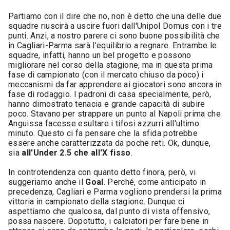
Partiamo con il dire che no, non è detto che una delle due
squadre riuscirà a uscire fuori dall'Unipol Domus con i tre
punti. Anzi, a nostro parere ci sono buone possibilità che
in Cagliari-Parma sarà l'equilibrio a regnare. Entrambe le
squadre, infatti, hanno un bel progetto e possono
migliorare nel corso della stagione, ma in questa prima
fase di campionato (con il mercato chiuso da poco) i
meccanismi da far apprendere ai giocatori sono ancora in
fase di rodaggio. I padroni di casa specialmente, però,
hanno dimostrato tenacia e grande capacità di subire
poco. Stavano per strappare un punto al Napoli prima che
Anguissa facesse esultare i tifosi azzurri all'ultimo
minuto. Questo ci fa pensare che la sfida potrebbe
essere anche caratterizzata da poche reti. Ok, dunque,
sia
all'Under 2.5 che all'X fisso
.
In controtendenza con quanto detto finora, però, vi
suggeriamo anche il
Goal
. Perché, come anticipato in
precedenza, Cagliari e Parma vogliono prendersi la prima
vittoria in campionato della stagione. Dunque ci
aspettiamo che qualcosa, dal punto di vista offensivo,
possa nascere. Dopotutto, i calciatori per fare bene in