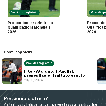
Voci di spogliatoio
Voci di sp
Pronostico Israele-Italia |
Pronostico
Qualificazioni Mondiale
Qualificaz
2026
2026
Post Popolari
Voci di spogliatoio
Inter-Atalanta | Analisi,
pronostico e risultato esatto
28/08/2024
Possiamo aiutarti?
Visita il nostro help center per ricevere l’assistenza di cui hai