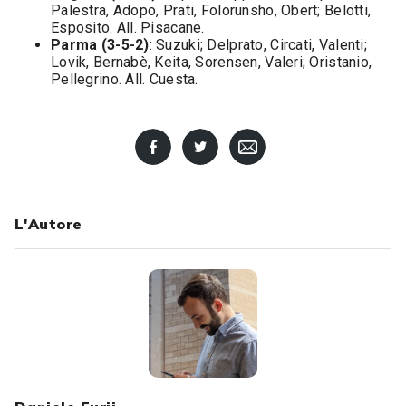
Palestra, Adopo, Prati, Folorunsho, Obert; Belotti,
Esposito. All. Pisacane.
Parma (3-5-2)
: Suzuki; Delprato, Circati, Valenti;
Lovik, Bernabè, Keita, Sorensen, Valeri; Oristanio,
Pellegrino. All. Cuesta.
L'Autore