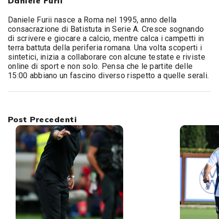
Daniele Furii
Daniele Furii nasce a Roma nel 1995, anno della
consacrazione di Batistuta in Serie A. Cresce sognando
di scrivere e giocare a calcio, mentre calca i campetti in
terra battuta della periferia romana. Una volta scoperti i
sintetici, inizia a collaborare con alcune testate e riviste
online di sport e non solo. Pensa che le partite delle
15:00 abbiano un fascino diverso rispetto a quelle serali.
Post Precedenti