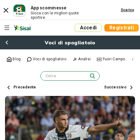
App scommesse
Scarica
Gioca con le migliori quote
sportive.
Accedi
Registrati
Voci di spogliatoio
Blog
Voci di spogliatoio
Analisi
Fuori Campo
R
Precedente
Successivo