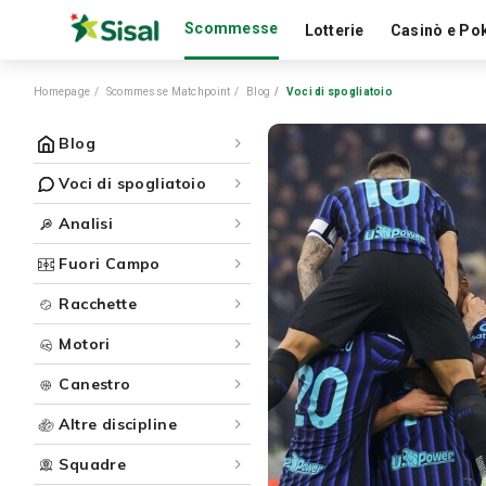
Scommesse
Lotterie
Casinò e Po
Homepage
Scommesse Matchpoint
Blog
Voci di spogliatoio
Blog
Voci di spogliatoio
Analisi
Fuori Campo
Racchette
Motori
Canestro
Altre discipline
Squadre