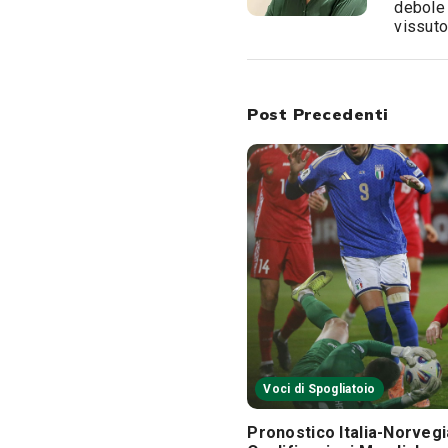
debole 
vissuto
Post Precedenti
Voci di Spogliatoio
Pronostico Italia-Norvegi