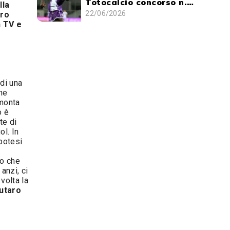
Totocalcio concorso n.
lla
24/1526 di giovedì 24
22/06/2026
tro
giugno 2026
n TV e
di una
che
imonta
o è
te di
ol. In
ipotesi
o che
anzi, ci
volta la
utaro
e