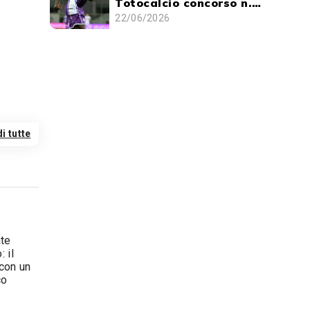
Totocalcio concorso n.
24/1526 di giovedì 24
22/06/2026
giugno 2026
i tutte
ate
 il
 con un
co