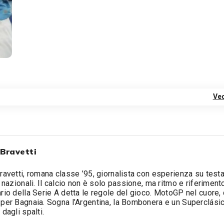
Ved
 Bravetti
ravetti, romana classe ’95, giornalista con esperienza su test
e nazionali. Il calcio non è solo passione, ma ritmo e riferimento:
rio della Serie A detta le regole del gioco. MotoGP nel cuore,
per Bagnaia. Sogna l’Argentina, la Bombonera e un Superclási
 dagli spalti.