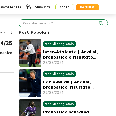
amma fedeltà
Community
Accedi
Registrati
Post Popolari
ssivo
24/25
Voci di spogliatoio
Inter-Atalanta | Analisi,
omenica
pronostico e risultato
esatto
28/08/2024
Voci di spogliatoio
Lazio-Milan | Analisi,
pronostico, risultato
esatto e marcatori
29/08/2024
Voci di spogliatoio
Pronostico schedina