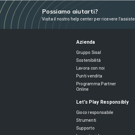
Possiamo aiutarti?
Visita il nostro help center per ricevere l’assist
Azienda
Gruppo Sisal
Sostenibilità
Lavora con noi
Punti vendita
Programma Partner
Online
Let's Play Responsibly
Gioco responsabile
Strumenti
Supporto