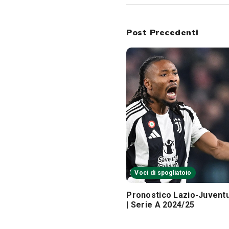
Post Precedenti
Voci di spogliatoio
Pronostico Lazio-Juvent
| Serie A 2024/25