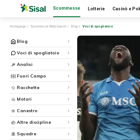
Scommesse
Lotterie
Casinò e Po
Homepage
Scommesse Matchpoint
Blog
Voci di spogliatoio
Blog
Voci di spogliatoio
Analisi
Fuori Campo
Racchette
Motori
Canestro
Altre discipline
Squadre