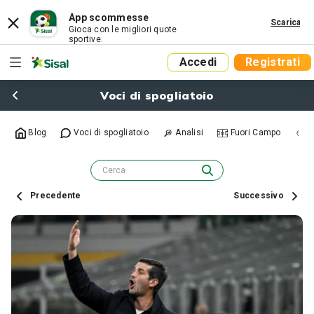
App scommesse
Scarica
Gioca con le migliori quote
sportive.
Accedi
Registrati
Voci di spogliatoio
Blog
Voci di spogliatoio
Analisi
Fuori Campo
R
Precedente
Successivo