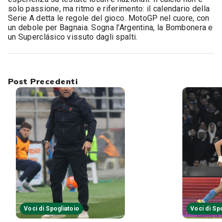
solo passione, ma ritmo e riferimento: il calendario della
Serie A detta le regole del gioco. MotoGP nel cuore, con
un debole per Bagnaia. Sogna l’Argentina, la Bombonera e
un Superclásico vissuto dagli spalti.
Post Precedenti
Voci di Spogliatoio
Voci di Sp