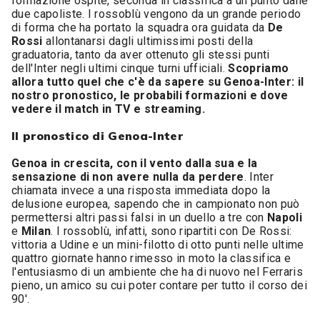
formazione ospite, seconda in classifica a un punto dalle
due capoliste. I rossoblù vengono da un grande periodo
di forma che ha portato la squadra ora guidata da
De
Rossi
allontanarsi dagli ultimissimi posti della
graduatoria, tanto da aver ottenuto gli stessi punti
dell'Inter negli ultimi cinque turni ufficiali.
Scopriamo
allora tutto quel che c'è da sapere su Genoa-Inter: il
nostro pronostico, le probabili formazioni e dove
vedere il match in TV e streaming.
Il pronostico di Genoa-Inter
Genoa in crescita, con il vento dalla sua e la
sensazione di non avere nulla da perdere
. Inter
chiamata invece a una risposta immediata dopo la
delusione europea, sapendo che in campionato non può
permettersi altri passi falsi in un duello a tre con
Napoli
e
Milan
. I rossoblù, infatti, sono ripartiti con De Rossi:
vittoria a Udine e un mini-filotto di otto punti nelle ultime
quattro giornate hanno rimesso in moto la classifica e
l'entusiasmo di un ambiente che ha di nuovo nel Ferraris
pieno, un amico su cui poter contare per tutto il corso dei
90'.