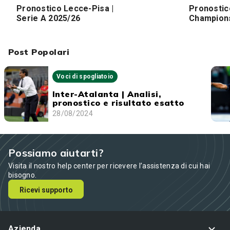
Pronostico Lecce-Pisa |
Pronostico
Serie A 2025/26
Champion
Post Popolari
Voci di spogliatoio
Inter-Atalanta | Analisi,
pronostico e risultato esatto
28/08/2024
Possiamo aiutarti?
Visita il nostro help center per ricevere l’assistenza di cui hai
bisogno.
Ricevi supporto
Azienda