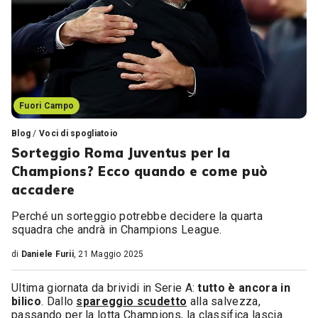
Fuori Campo
Blog
/
Voci di spogliatoio
Sorteggio Roma Juventus per la
Champions? Ecco quando e come può
accadere
Perché un sorteggio potrebbe decidere la quarta
squadra che andrà in Champions League.
di
Daniele Furii
, 21 Maggio 2025
Ultima giornata da brividi in Serie A:
tutto è ancora in
bilico
. Dallo
spareggio scudetto
alla salvezza,
passando per la lotta Champions, la classifica lascia