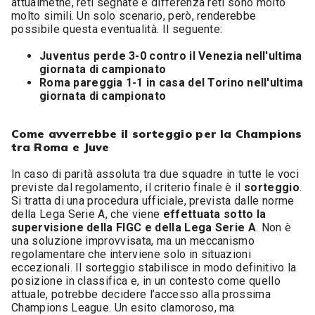
attualmetne, reti segnate e differenza reti sono molto
molto simili. Un solo scenario, però, renderebbe
possibile questa eventualità. Il seguente:
Juventus perde 3-0 contro il Venezia nell'ultima
giornata di campionato
Roma pareggia 1-1 in casa del Torino nell'ultima
giornata di campionato
Come avverrebbe il sorteggio per la Champions
tra Roma e Juve
In caso di parità assoluta tra due squadre in tutte le voci
previste dal regolamento, il criterio finale è il
sorteggio
.
Si tratta di una procedura ufficiale, prevista dalle norme
della Lega Serie A, che viene
effettuata sotto la
supervisione della FIGC e della Lega Serie A
. Non è
una soluzione improvvisata, ma un meccanismo
regolamentare che interviene solo in situazioni
eccezionali. Il sorteggio stabilisce in modo definitivo la
posizione in classifica e, in un contesto come quello
attuale, potrebbe decidere l’accesso alla prossima
Champions League. Un esito clamoroso, ma