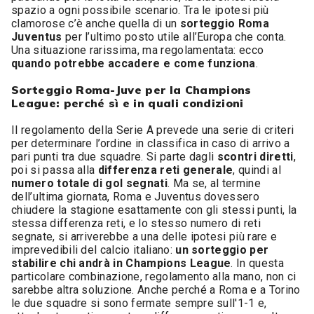
spazio a ogni possibile scenario. Tra le ipotesi più
clamorose c’è anche quella di un
sorteggio Roma
Juventus
per l’ultimo posto utile all’Europa che conta.
Una situazione rarissima, ma regolamentata: ecco
quando potrebbe accadere e come funziona
.
Sorteggio Roma-Juve per la Champions
League: perché sì e in quali condizioni
Il regolamento della Serie A prevede una serie di criteri
per determinare l’ordine in classifica in caso di arrivo a
pari punti tra due squadre. Si parte dagli
scontri diretti
,
poi si passa alla
differenza reti generale
, quindi al
numero totale di gol segnati
. Ma se, al termine
dell’ultima giornata, Roma e Juventus dovessero
chiudere la stagione esattamente con gli stessi punti, la
stessa differenza reti, e lo stesso numero di reti
segnate, si arriverebbe a una delle ipotesi più rare e
imprevedibili del calcio italiano:
un sorteggio per
stabilire chi andrà in Champions League
. In questa
particolare combinazione, regolamento alla mano, non ci
sarebbe altra soluzione. Anche perché a Roma e a Torino
le due squadre si sono fermate sempre sull'1-1 e,