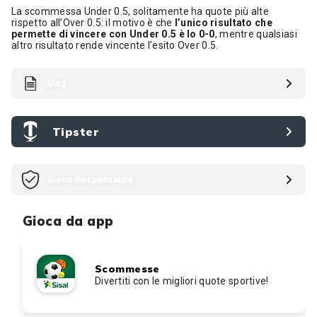
La scommessa Under 0.5, solitamente ha quote più alte
rispetto all’Over 0.5: il motivo è che
l’unico risultato che
permette di vincere con Under 0.5 è lo 0-0
, mentre qualsiasi
altro risultato rende vincente l’esito Over 0.5.
Blog
Tipster
Gioco Responsabile
Gioca da app
Scommesse
Divertiti con le migliori quote sportive!