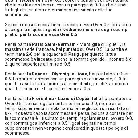
Scommettere sull’Over 0.5
vuol dire puntare sull’eventualità
che la partita non termini con un pareggio di 0-0 e che quindi
tutti gli altri risultati determinano una vincita della tua
scommessa.
Se non conosci ancora bene la scommessa Over 0.5, proviamo
a spiegarla in questa guida e
vediamo insieme degli esempi
pratici per la scommessa Over 0.5:
Per la partita
Paris Saint-Germain - Marsiglia
di Ligue 1, la
massima serie francese, hai puntato su Over 0.5. La partita è
terminata 2-0 per la squadra di Parigi, per questo la tua
scommessa è
vincente
, poiché la somma goal dell’incontro è di
2, quindi superiore al limite di 0.5.
Per la partita
Rennes - Olympique Lione
, hai puntato su Over
0.5. La partita termina con un pareggio a reti inviolate, 0-0. In
questo caso la tua scommessa è
perdente
, poiché la somma
goal dell’incontro è 0, quindi inferiore a 0.5.
Per la partita
Fiorentina - Lazio di Coppa Italia
hai puntato su
Over 0.5. I tempi regolamentari terminano 0-0, mentre nei
tempi supplementari i viola hanno la meglio con un risultato di
0-2. In questo caso la scommessa è persa, poiché a contare per
la scommessa è il risultato dei tempi regolamentari, ovvero 0-0,
con somma goal inferiore a 0.5. I goal segnati nei tempi
supplementari non vengono considerati in questa tipologia di
scommessa.