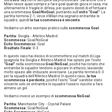
sull’
Esito 1X2
non è semplice da pronosticare. Sai anche che il
Milan riesce quasi sempre a fare goal quando gioca in casa, ma
ultimamente è fragile in difesa, per questo decidi di effettuare
una scommessa
Goal/NoGoal
, puntando sull’
esito “Goal”
. La
partita termina 2-1, vince il Milan ma segnano entrambe le
squadre, quindi
la tua scommessa è vincente
.
Vediamo un altro esempio pratico sulla
scommessa Goal
.
Partita:
Siviglia - Atletico Madrid
Scommessa:
Goal/NoGoal
Esito Scommesso:
Goal
Risultato Finale:
0-3
In questo caso hai deciso di scommettere sul match di Liga
spagnola tra Siviglia e Atletico Madrid. Hai optato per l’esito
“Goal”
nella scommessa
Goal/NoGoal
, poiché hai notato che
entrambe le squadre tendono a giocare in attacco, lasciando
molto spazio alle imbucate avversarie. La partita termina 0-3
per la squadra dell’Atletico Madrid. In questo caso,
la tua
scommessa è perdente
, poiché l’esito “Goal” sarebbe stato
vincente solo se entrambe le squadre fossero riuscite a fare
almeno un gol.
Vediamo invece un esempio di
scommessa NoGoal
.
Partita:
Manchester City - Crystal Palace
Scommessa:
Goal/NoGoal