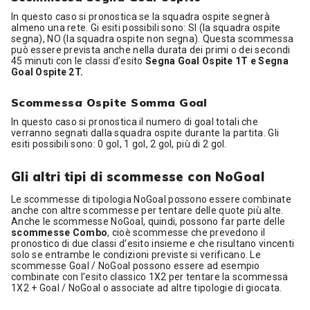
In questo caso si pronostica se la squadra ospite segnerà
almeno una rete. Gi esiti possibili sono: SI (la squadra ospite
segna), NO (la squadra ospite non segna). Questa scommessa
può essere prevista anche nella durata dei primi o dei secondi
45 minuti con le classi d’esito
Segna Goal Ospite 1T e Segna
Goal Ospite 2T.
Scommessa Ospite Somma Goal
In questo caso si pronostica il numero di goal totali che
verranno segnati dalla squadra ospite durante la partita. Gli
esiti possibili sono: 0 gol, 1 gol, 2 gol, più di 2 gol.
Gli altri tipi di scommesse con NoGoal
Le scommesse di tipologia NoGoal possono essere combinate
anche con altre scommesse per tentare delle quote più alte.
Anche le scommesse NoGoal, quindi, possono far parte delle
scommesse Combo
, cioè scommesse che prevedono il
pronostico di due classi d’esito insieme e che risultano vincenti
solo se entrambe le condizioni previste si verificano. Le
scommesse Goal / NoGoal possono essere ad esempio
combinate con l’esito classico 1X2 per tentare la scommessa
1X2 + Goal / NoGoal o associate ad altre tipologie di giocata.