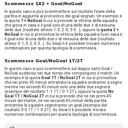
Scommesse 1X2 + Goal/NoGoal
In questo caso si può scommettere sul risultato finale della
partita in aggiunta al pronostico dei goal segnati. Un esempio è
la quota
1 + NoGoal
in cui si prevede la vittoria della squadra
che gioca in casa e il goal solo di una delle due o di nessuna
delle due (risultato atteso 1-0, 2-0, 3-0…), oppure la
quota 2 +
NoGoal
in cui si pronostica la vittoria della squadra fuori casa e
il goal solo di una delle due o di nessuna delle due (risultato
atteso 0-1, 0-2, 0-3…). Su Sisal.it è possibile trovare numerose
combinazioni per questa tipologia di scommessa.
Scommesse Goal/NoGoal 1T/2T
In questo caso si può scommettere sul doppio esito Goal /
NoGoal suddiviso nei due tempi che compongono il match. Un
esempio è la quota
Goal 1T / NoGoal 2T
in cui si pronostica
che nei primi 45 minuti entrambe le squadre andranno a segno
mentre nei secondi 45 minuti solo una delle due segnerà
(esempio del risultato 1-1 1T / 0-1 2T), oppure la quota
No
Goal 1T / NoGoal 2T
in cui si prevede che né nei primi 45
minuti del match, né nei secondi 45 minuti della partita
entrambe le squadre segneranno un goal (esempio del
risultato 0-0 1T / 1-0 2T). Su Sisal.it è possibile trovare
numerose combinazioni per questa tipologia di scommessa.