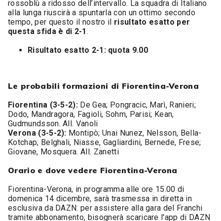
rossoblù a ridosso dell’intervallo. La squadra di Italiano
alla lunga riuscirà a spuntarla con un ottimo secondo
tempo, per questo il nostro il
risultato esatto per
questa sfida è di 2-1
.
Risultato esatto 2-1: quota 9.00
Le probabili formazioni di Fiorentina-Verona
Fiorentina (3-5-2):
De Gea; Pongracic, Marì, Ranieri;
Dodo, Mandragora, Fagioli, Sohm, Parisi; Kean,
Gudmundsson. All. Vanoli
Verona (3-5-2):
Montipò; Unai Nunez, Nelsson, Bella-
Kotchap; Belghali, Niasse, Gagliardini, Bernede, Frese;
Giovane, Mosquera. All. Zanetti
Orario e dove vedere Fiorentina-Verona
Fiorentina-Verona, in programma alle ore 15.00 di
domenica 14 dicembre, sarà trasmessa in diretta in
esclusiva da DAZN: per assistere alla gara del Franchi
tramite abbonamento, bisognerà scaricare l'app di DAZN