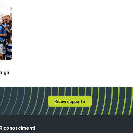
Fuori Campo
Fuori Campo
o
Consigli Fantacalcio 37ª
Playoff di Serie B 
 gli
giornata 2024/25: chi
funzionano, regola
schierare e chi evitare
date e squadre
Ricevi supporto
Riconoscimenti