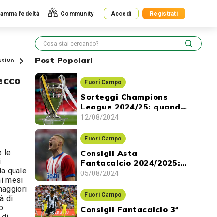
amma fedeltà
Community
Accedi
Registrati
Post Popolari
ssivo
ecco
Fuori Campo
Sorteggi Champions
League 2024/25: quando
ci sono e dove vederli
12/08/2024
Fuori Campo
e le
Consigli Asta
i
Fantacalcio 2024/2025:
la quale
gli attaccanti da
05/08/2024
mi mesi
prendere
maggiori
Fuori Campo
à di
o
Consigli Fantacalcio 3ª
 di