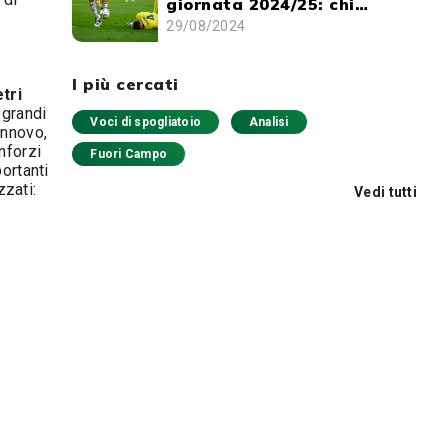
giornata 2024/25: chi
schierare e chi evitare
29/08/2024
I più cercati
tri
 grandi
Voci di spogliatoio
Analisi
innovo,
nforzi
Fuori Campo
portanti
zzati:
Vedi tutti