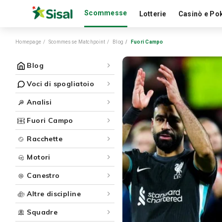
Scommesse
Lotterie
Casinò e Po
Homepage
Scommesse Matchpoint
Blog
Fuori Campo
Blog
Voci di spogliatoio
Analisi
Fuori Campo
Racchette
Motori
Canestro
Altre discipline
Squadre