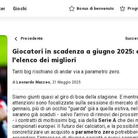
ker
Giochi
Bonus di benvenuto
Progr
Precedente
Succe
Giocatori in scadenza a giugno 2025: 
l'elenco dei migliori
Tanti big rischiano di andar via a parametro zero.
di
Leonardo Mazzeo
, 21 Maggio 2025
Siamo giunti quasi al giro di boa della stagione. E mentr
attenzioni sono focalizzate sulla sessione di mercato d
gennaio, più di un occhio "guarda" già a quella estiva, nel
saranno già scaduti - salvo l'arrivo di rinnovi dei prossi
- i contratti di moltissimi big, sia della
Serie A
che dei 
campionati europei. Il futuro dei calciatori, e la possibilit
concretizzare un acquisto a
parametro zero
potrebber
accendere l'interesse di diverse società e nuovi scenari