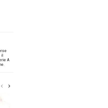
erse
il
erie A
ne.