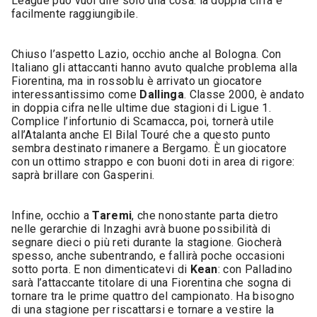
League può vuol dire solo una cosa: la doppia cifra è
facilmente raggiungibile.
Chiuso l’aspetto Lazio, occhio anche al Bologna. Con
Italiano gli attaccanti hanno avuto qualche problema alla
Fiorentina, ma in rossoblu è arrivato un giocatore
interessantissimo come
Dallinga
. Classe 2000, è andato
in doppia cifra nelle ultime due stagioni di Ligue 1.
Complice l’infortunio di Scamacca, poi, tornerà utile
all’Atalanta anche El Bilal Touré che a questo punto
sembra destinato rimanere a Bergamo. È un giocatore
con un ottimo strappo e con buoni doti in area di rigore:
saprà brillare con Gasperini.
Infine, occhio a
Taremi
, che nonostante parta dietro
nelle gerarchie di Inzaghi avrà buone possibilità di
segnare dieci o più reti durante la stagione. Giocherà
spesso, anche subentrando, e fallirà poche occasioni
sotto porta. E non dimenticatevi di
Kean
: con Palladino
sarà l’attaccante titolare di una Fiorentina che sogna di
tornare tra le prime quattro del campionato. Ha bisogno
di una stagione per riscattarsi e tornare a vestire la