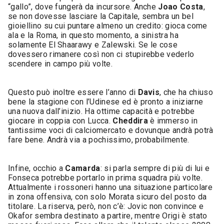
“gallo”, dove fungerà da incursore. Anche
Joao Costa
,
se non dovesse lasciare la Capitale, sembra un bel
gioiellino su cui puntare almeno un credito: gioca come
ala e la Roma, in questo momento, a sinistra ha
solamente El Shaarawy e Zalewski. Se le cose
dovessero rimanere così non ci stupirebbe vederlo
scendere in campo più volte.
Questo può inoltre essere l’anno di
Davis
, che ha chiuso
bene la stagione con l’Udinese ed è pronto a iniziarne
una nuova dall’inizio. Ha ottime capacità e potrebbe
giocare in coppia con Lucca.
Cheddira
è immerso in
tantissime voci di calciomercato e dovunque andrà potrà
fare bene. Andrà via a pochissimo, probabilmente.
Infine, occhio a
Camarda
: si parla sempre di più di lui e
Fonseca potrebbe portarlo in prima squadra più volte.
Attualmente i rossoneri hanno una situazione particolare
in zona offensiva, con solo Morata sicuro del posto da
titolare. La riserva, però, non c’è: Jovic non convince e
Okafor sembra destinato a partire, mentre Origi è stato