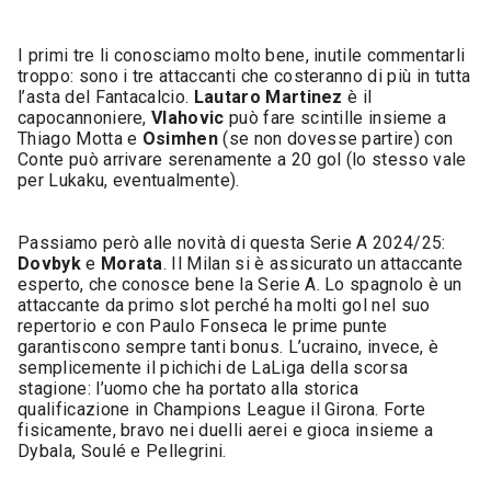
I primi tre li conosciamo molto bene, inutile commentarli
troppo: sono i tre attaccanti che costeranno di più in tutta
l’asta del Fantacalcio.
Lautaro Martinez
è il
capocannoniere,
Vlahovic
può fare scintille insieme a
Thiago Motta e
Osimhen
(se non dovesse partire) con
Conte può arrivare serenamente a 20 gol (lo stesso vale
per Lukaku, eventualmente).
Passiamo però alle novità di questa Serie A 2024/25:
Dovbyk
e
Morata
. Il Milan si è assicurato un attaccante
esperto, che conosce bene la Serie A. Lo spagnolo è un
attaccante da primo slot perché ha molti gol nel suo
repertorio e con Paulo Fonseca le prime punte
garantiscono sempre tanti bonus. L’ucraino, invece, è
semplicemente il pichichi de LaLiga della scorsa
stagione: l’uomo che ha portato alla storica
qualificazione in Champions League il Girona. Forte
fisicamente, bravo nei duelli aerei e gioca insieme a
Dybala, Soulé e Pellegrini.