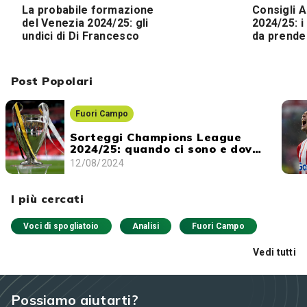
La probabile formazione
Consigli A
del Venezia 2024/25: gli
2024/25: i
undici di Di Francesco
da prende
Post Popolari
Fuori Campo
Sorteggi Champions League
2024/25: quando ci sono e dove
vederli
12/08/2024
I più cercati
Voci di spogliatoio
Analisi
Fuori Campo
Vedi tutti
Possiamo aiutarti?