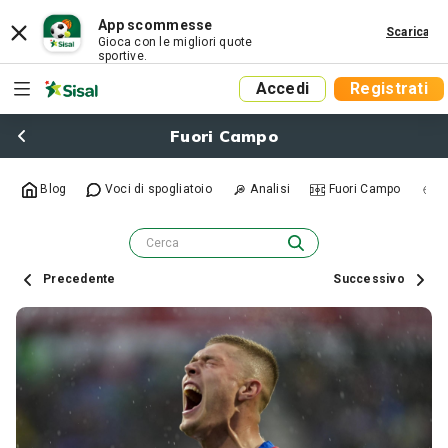
App scommesse
Scarica
Gioca con le migliori quote
sportive.
Accedi
Registrati
Fuori Campo
Blog
Voci di spogliatoio
Analisi
Fuori Campo
R
Precedente
Successivo