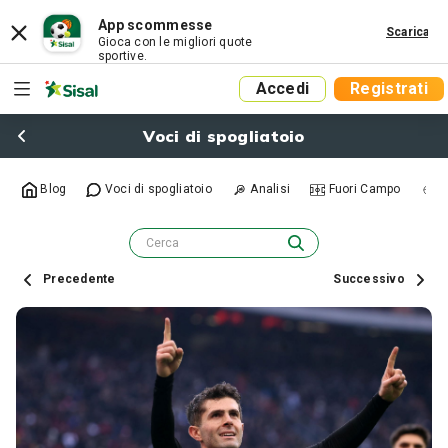
App scommesse
Scarica
Gioca con le migliori quote
sportive.
Accedi
Registrati
Voci di spogliatoio
Blog
Voci di spogliatoio
Analisi
Fuori Campo
R
Precedente
Successivo