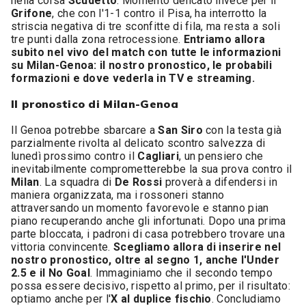
nella corsa
Scudetto
. Momento delicato invece per il
Grifone
, che con l'1-1 contro il Pisa, ha interrotto la
striscia negativa di tre sconfitte di fila, ma resta a soli
tre punti dalla zona retrocessione.
Entriamo allora
subito nel vivo del match con tutte le informazioni
su Milan-Genoa: il nostro pronostico, le probabili
formazioni e dove vederla in TV e streaming.
Il pronostico di Milan-Genoa
Il Genoa potrebbe sbarcare a
San Siro
con la testa già
parzialmente rivolta al delicato scontro salvezza di
lunedì prossimo contro il
Cagliari
, un pensiero che
inevitabilmente comprometterebbe la sua prova contro il
Milan
. La squadra di
De Rossi
proverà a difendersi in
maniera organizzata, ma i rossoneri stanno
attraversando un momento favorevole e stanno pian
piano recuperando anche gli infortunati. Dopo una prima
parte bloccata, i padroni di casa potrebbero trovare una
vittoria convincente.
Scegliamo allora di inserire nel
nostro pronostico, oltre al segno 1, anche l'Under
2.5 e il No Goal
. Immaginiamo che il secondo tempo
possa essere decisivo, rispetto al primo, per il risultato:
optiamo anche per l'
X al duplice fischio
. Concludiamo