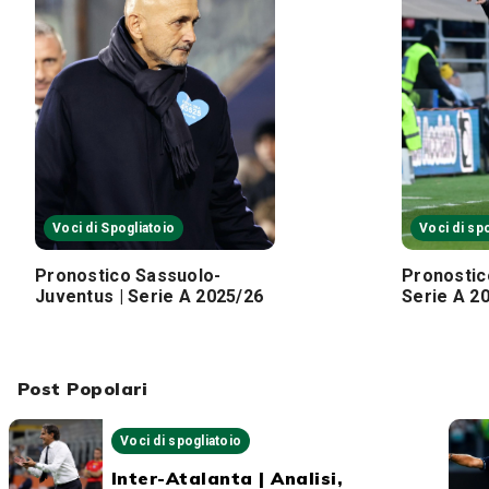
Voci di Spogliatoio
Voci di sp
Pronostico Sassuolo-
Pronostico
Juventus | Serie A 2025/26
Serie A 2
Post Popolari
Voci di spogliatoio
Inter-Atalanta | Analisi,