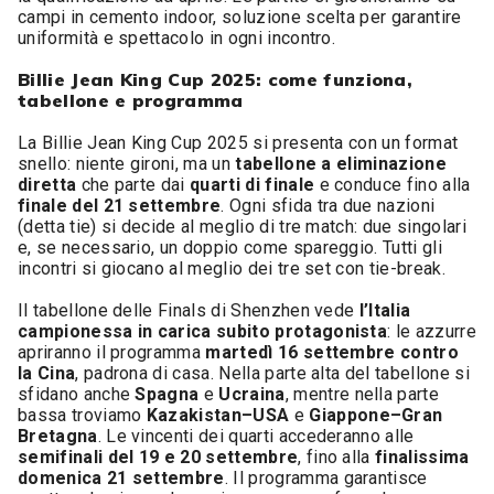
campi in cemento indoor, soluzione scelta per garantire
uniformità e spettacolo in ogni incontro.
Billie Jean King Cup 2025: come funziona,
tabellone e programma
La Billie Jean King Cup 2025 si presenta con un format
snello: niente gironi, ma un
tabellone a eliminazione
diretta
che parte dai
quarti di finale
e conduce fino alla
finale del 21 settembre
. Ogni sfida tra due nazioni
(detta tie) si decide al meglio di tre match: due singolari
e, se necessario, un doppio come spareggio. Tutti gli
incontri si giocano al meglio dei tre set con tie-break.
Il tabellone delle Finals di Shenzhen vede
l’Italia
campionessa in carica subito protagonista
: le azzurre
apriranno il programma
martedì 16 settembre contro
la Cina
, padrona di casa. Nella parte alta del tabellone si
sfidano anche
Spagna
e
Ucraina
, mentre nella parte
bassa troviamo
Kazakistan–USA
e
Giappone–Gran
Bretagna
. Le vincenti dei quarti accederanno alle
semifinali del 19 e 20 settembre
, fino alla
finalissima
domenica 21 settembre
. Il programma garantisce