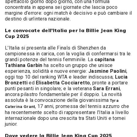
spettacolo giorno dopo giorno, con una formula
concentrata in appena sei giornate che lascia poco
margine d’errore: ogni match è decisivo e può cambiare il
destino di un’intera nazionale.
Le convocate dell'Italia per la Billie Jean King
Cup 2025
L’Italia si presenta alle Finals di Shenzhen da
campionessa in carica, con la voglia di confermarsi tra le
grandi potenze del tennis femminile. La
capitana
Tathiana Garbin
ha scelto un gruppo che unisce
esperienza, solidità e nuove energie:
Jasmine Paolini
,
oggi top 10 del ranking WTA e leader indiscussa;
Lucia
Bronzetti
ed
Elisabetta Cocciaretto
, pronte a portare
punti pesanti in singolare; e la veterana
Sara Errani
,
ancora pilastro fondamentale per il doppio. La novità
assoluta è la convocazione della giovanissima
Tyra
, 17 anni, promessa del tennis azzurro che
Caterina Grant
ha recentemente scelto di rappresentare l’Italia a livello
internazionale dopo una crescita tra Stati Uniti e tornei
junior.
Dove vedere la Billie Jean King Cup 2025