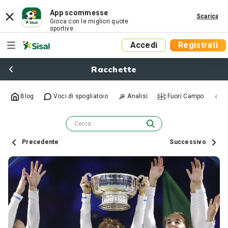
App scommesse
Scarica
Gioca con le migliori quote
sportive.
Accedi
Registrati
Racchette
Blog
Voci di spogliatoio
Analisi
Fuori Campo
R
Precedente
Successivo