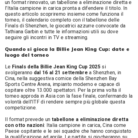
un format rinnovato, un tabellone a eliminazione diretta e
l’Italia campione in carica pronta a difendere il titolo. In
questo articolo scopriremo insieme come funziona il
torneo, il calendario completo con il tabellone delle
Finals di Shenzhen, le giocatrici azzurre convocate da
Tathiana Garbin e tutte le informazioni utili su dove
seguire gli incontri in TV e streaming.
Quando si gioca la Billie Jean King Cup: date e
luogo del torneo
Le
Finals della Billie Jean King Cup 2025
si
svolgeranno
dal 16 al 21 settembre
a Shenzhen, in
Cina, nella suggestiva cornice della Shenzhen Bay
Sports Centre Arena, impianto moderno e capace di
ospitare oltre 13.000 spettatori. Per la prima volta il
torneo approda in Asia con la fase finale, confermando la
volontà dell’ITF di rendere sempre più globale questa
competizione.
Il format prevede un
tabellone a eliminazione diretta
con otto nazioni
: Italia campione in carica, Cina come
Paese ospitante e le sei squadre che hanno conquistato
la qualificazione ad aprile. Le partite si giocheranno su