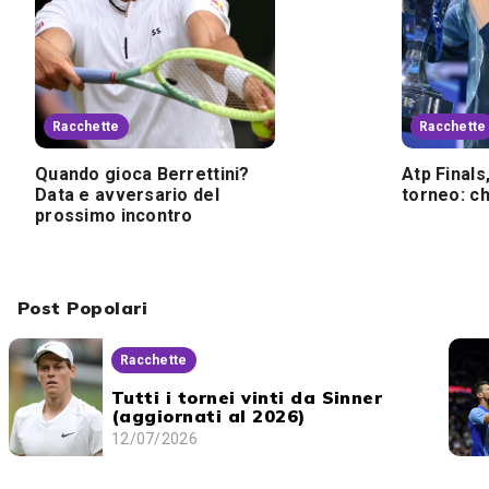
Racchette
Racchette
Quando gioca Berrettini?
Atp Finals
Data e avversario del
torneo: ch
prossimo incontro
Post Popolari
Racchette
Tutti i tornei vinti da Sinner
(aggiornati al 2026)
12/07/2026