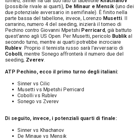
torneo, Sinner ha dal suo lato di tabellone
Khachanov
(possibile rivale ai quarti),
De Minaur e Mensik
(uno dei
due potenziale avversario in semifinale). È finito nella
parte bassa del tabellone, invece, Lorenzo
Musetti
. Il
carrarino, numero 4 del seeding, inizierà il torneo di
Pechino contro Giovanni Mpetshi
Perricard
, già battuto
quest'anno agli US Open. Per Musetti, pericolo
Bublik
al
secondo turno, mentre ai quarti potrebbe incrociare
Rublev
. Proprio il tennista russo sarà l'avversario di
Cobolli
, mentre Sonego affronterà il numero due del
seeding,
Zverev
.
ATP Pechino, ecco il primo turno degli italiani:
Sinner vs Cilic
Musetti vs Mpetshi Perricard
Cobolli vs Rublev
Sonego vs Zverev
Di seguito, invece, i potenziali quarti di finale:
Sinner vs Khachanov
De Minaue vs Mensik