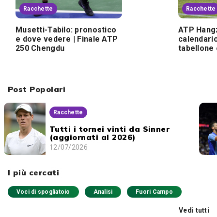
Racchette
Racchette
Musetti-Tabilo: pronostico
ATP Hangz
e dove vedere | Finale ATP
calendario
250 Chengdu
tabellone
Post Popolari
Racchette
Tutti i tornei vinti da Sinner
(aggiornati al 2026)
12/07/2026
I più cercati
Voci di spogliatoio
Analisi
Fuori Campo
Vedi tutti