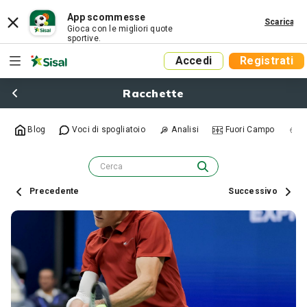
App scommesse
Scarica
Gioca con le migliori quote
sportive.
Accedi
Registrati
Racchette
Blog
Voci di spogliatoio
Analisi
Fuori Campo
R
Precedente
Successivo