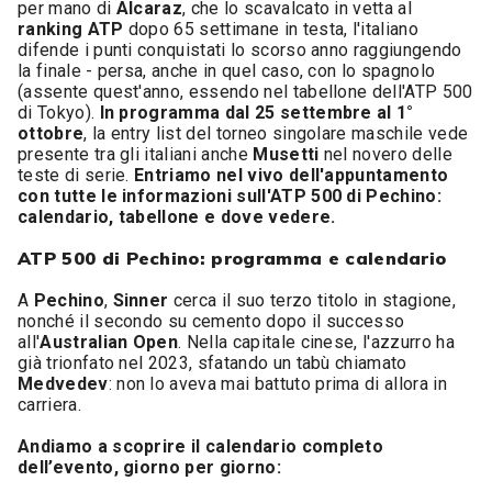
per mano di
Alcaraz
, che lo scavalcato in vetta al
ranking ATP
dopo 65 settimane in testa, l'italiano
difende i punti conquistati lo scorso anno raggiungendo
la finale - persa, anche in quel caso, con lo spagnolo
(assente quest'anno, essendo nel tabellone dell'ATP 500
di Tokyo).
In programma dal 25 settembre al 1°
ottobre
, la entry list del torneo singolare maschile vede
presente tra gli italiani anche
Musetti
nel novero delle
teste di serie.
Entriamo nel vivo dell'appuntamento
con tutte le informazioni sull'ATP 500 di Pechino:
calendario, tabellone e dove vedere.
ATP 500 di Pechino: programma e calendario
A
Pechino
,
Sinner
cerca il suo terzo titolo in stagione,
nonché il secondo su cemento dopo il successo
all'
Australian Open
. Nella capitale cinese, l'azzurro ha
già trionfato nel 2023, sfatando un tabù chiamato
Medvedev
: non lo aveva mai battuto prima di allora in
carriera.
Andiamo a scoprire il calendario completo
dell’evento, giorno per giorno: