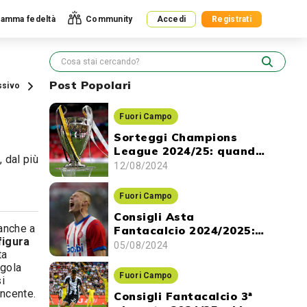
amma fedeltà
Community
Accedi
Registrati
Post Popolari
ssivo
Fuori Campo
Sorteggi Champions
League 2024/25: quando
 dal più
ci sono e dove vederli
12/08/2024
Fuori Campo
Consigli Asta
anche a
Fantacalcio 2024/2025:
figura
gli attaccanti da
05/08/2024
ta
prendere
ngola
Fuori Campo
i
incente.
Consigli Fantacalcio 3ª