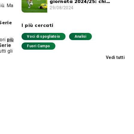
giornata 2024/25: chi
più. Ma
schierare e chi evitare
29/08/2024
Serie
I più cercati
Voci di spogliatoio
Analisi
tori
più
Serie
Fuori Campo
tti gli
Vedi tutti