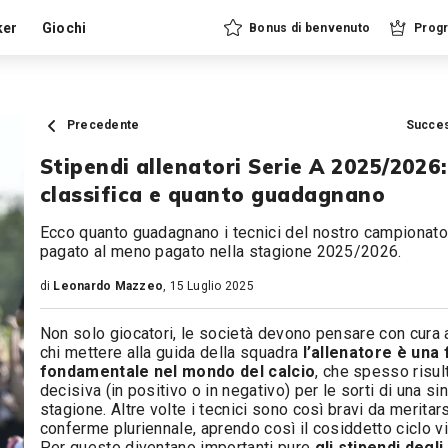
ker
Giochi
Bonus di benvenuto
Progr
Precedente
Succe
Stipendi allenatori Serie A 2025/2026:
classifica e quanto guadagnano
Ecco quanto guadagnano i tecnici del nostro campionato,
pagato al meno pagato nella stagione 2025/2026.
di
Leonardo Mazzeo
, 15 Luglio 2025
Non solo giocatori, le società devono pensare con cura 
chi mettere alla guida della squadra
l’allenatore è una 
fondamentale nel mondo del calcio
, che spesso risul
decisiva (in positivo o in negativo) per le sorti di una si
stagione. Altre volte i tecnici sono così bravi da meritars
conferme pluriennale, aprendo così il cosiddetto ciclo v
Per questo diventano importanti pure
gli stipendi degli