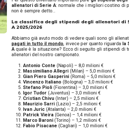
allenatori di Serie A
: normale che i migliori costino di 
non è sempre detto...
La classifica degli stipendi degli allenatori di 
A 2025/2026
Abbiamo già avuto modo di vedere quali sono gli allena
pagati in tutto il mondo
, invece per quanto riguarda
la 
A
quale è la situazione? Ecco di seguito gli stipendi di tu
allenatori del nostro campionato.
Antonio Conte
(Napoli) – 8,0 milioni €
Massimiliano Allegri
(Milan) – 5,0 milioni €
Gian Piero Gasperini
(Roma) – 5,0 milioni €
Vincenzo Italiano
(Bologna) – 3,0 milioni €
Stefano Pioli
(Fiorentina) – 3,0 milioni €
Igor Tudor
(Juventus) – 3,0 milioni €
Cristian Chivu
(Inter) – 2,5 milioni €
Maurizio Sarri
(Lazio) – 2,5 milioni €
Ivan Juric
(Atalanta) – 2,0 milioni €
Patrick Vieira
(Genoa) – 1,4 milioni €
Marco Baroni
(Torino) – 1,2 milioni €
Fabio Pisacane
(Cagliari) – 1,0 milioni €