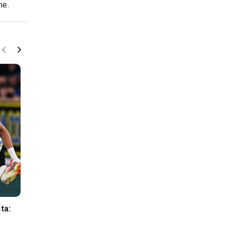
ne.
Fuori Campo
Fuori Campo
ta:
Asensio verso l'Inter?
I giocatori più anzian
Come gioca, lo stipendio e
attività: la classific