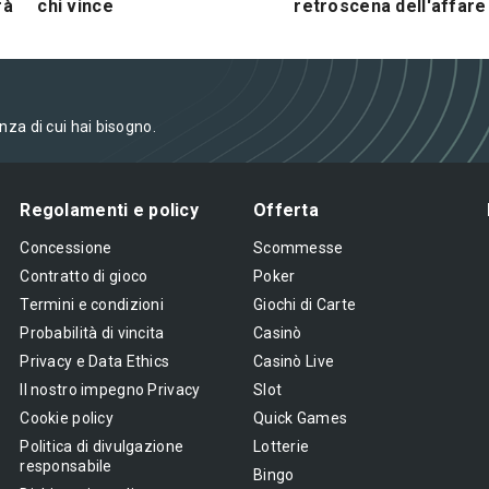
rà
chi vince
retroscena dell'affare
enza di cui hai bisogno.
Regolamenti e policy
Offerta
Concessione
Scommesse
Contratto di gioco
Poker
Termini e condizioni
Giochi di Carte
Probabilità di vincita
Casinò
Privacy e Data Ethics
Casinò Live
Il nostro impegno Privacy
Slot
Cookie policy
Quick Games
Politica di divulgazione
Lotterie
responsabile
Bingo