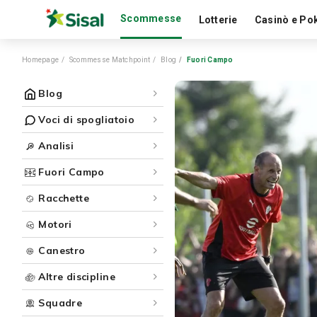
Scommesse
Lotterie
Casinò e Po
Homepage
Scommesse Matchpoint
Blog
Fuori Campo
Blog
Voci di spogliatoio
Analisi
Fuori Campo
Racchette
Motori
Canestro
Altre discipline
Squadre