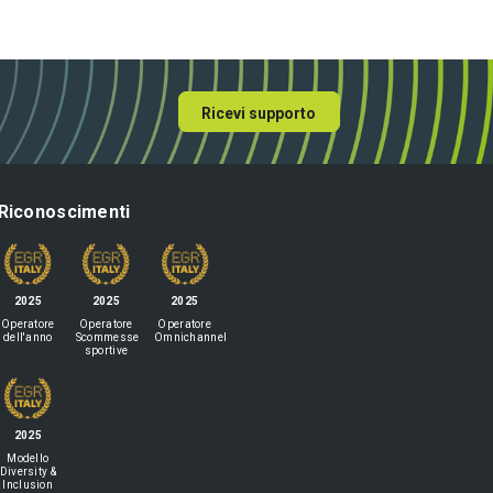
cosa c'entra Mendes
Ricevi supporto
Riconoscimenti
2025
2025
2025
Operatore
Operatore
Operatore
dell'anno
Scommesse
Omnichannel
sportive
2025
Modello
Diversity &
Inclusion