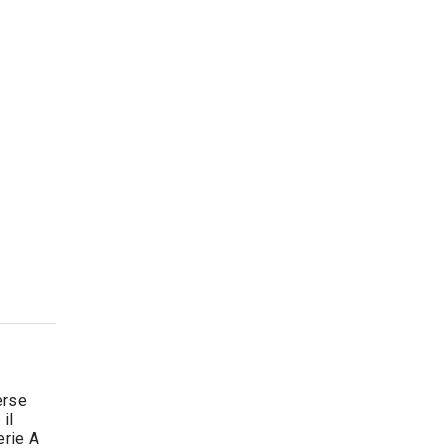
erse
il
erie A