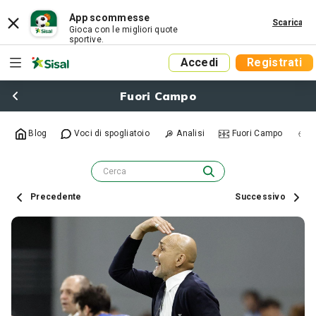
App scommesse
Scarica
Gioca con le migliori quote
sportive.
Accedi
Registrati
Fuori Campo
Blog
Voci di spogliatoio
Analisi
Fuori Campo
R
Precedente
Successivo