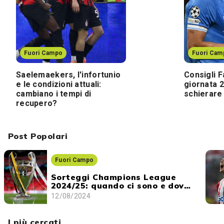
Fuori Campo
Fuori Cam
Saelemaekers, l'infortunio
Consigli F
e le condizioni attuali:
giornata 2
cambiano i tempi di
schierare 
recupero?
Post Popolari
Fuori Campo
Sorteggi Champions League
2024/25: quando ci sono e dove
vederli
12/08/2024
I più cercati