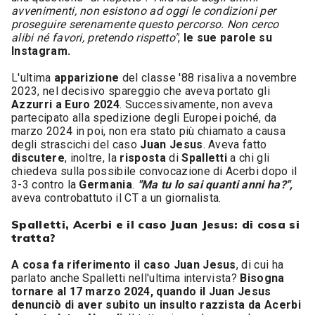
avvenimenti, non esistono ad oggi le condizioni per
proseguire serenamente questo percorso. Non cerco
alibi né favori, pretendo rispetto"
,
le sue parole su
Instagram.
L'ultima
apparizione
del classe '88 risaliva a novembre
2023, nel decisivo spareggio che aveva portato gli
Azzurri a Euro 2024
. Successivamente, non aveva
partecipato alla spedizione degli Europei poiché, da
marzo 2024 in poi, non era stato più chiamato a causa
degli strascichi del caso
Juan Jesus
. Aveva fatto
discutere
, inoltre, la
risposta
di
Spalletti
a chi gli
chiedeva sulla possibile convocazione di Acerbi dopo il
3-3 contro la
Germania
.
"Ma tu lo sai quanti anni ha?",
aveva controbattuto il CT a un giornalista.
Spalletti, Acerbi e il caso Juan Jesus: di cosa si
tratta?
A cosa fa riferimento il caso Juan Jesus
, di cui ha
parlato anche Spalletti nell'ultima intervista?
Bisogna
tornare al 17 marzo 2024, quando il Juan Jesus
denunciò di aver subito un insulto razzista da Acerbi