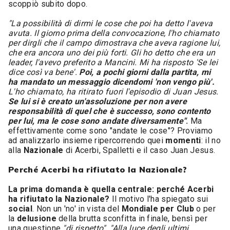
scoppiò subito dopo.
"La possibilità di dirmi le cose che poi ha detto l'aveva
avuta. Il giorno prima della convocazione, l'ho chiamato
per dirgli che il campo dimostrava che aveva ragione lui,
che era ancora uno dei più forti. Gli ho detto che era un
leader, l'avevo preferito a Mancini. Mi ha risposto 'Se lei
dice così va bene'.
Poi, a pochi giorni dalla partita, mi
ha mandato un messaggio dicendomi 'non vengo più'.
L'ho chiamato, ha ritirato fuori l'episodio di Juan Jesus.
Se lui si è creato un'assoluzione per non avere
responsabilità di quel che è successo, sono contento
per lui, ma le cose sono andate diversamente"
.
Ma
effettivamente come sono "andate le cose"? Proviamo
ad analizzarlo insieme ripercorrendo quei
momenti
: il no
alla
Nazionale
di Acerbi, Spalletti e il caso Juan Jesus.
Perché Acerbi ha rifiutato la Nazionale?
La prima domanda è quella centrale: perché Acerbi
ha rifiutato la Nazionale?
Il motivo l'ha spiegato sui
social
. Non un 'no' in vista del
Mondiale per Club
o per
la
delusione
della brutta sconfitta in finale, bensì per
una questione
"di rispetto". "Alla luce degli ultimi