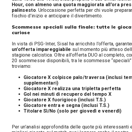
Hour, con almeno una quota maggiorata all’ora pres
palinsesto
. Un’occasione perfetta per chi vuole preparar
fischio d’inizio e anticipare il divertimento.
Scommesse speciali sulla finale: tutte le gioca
curiose
In vista di PSG-Inter, Sisal ha arricchito l’offerta, garant
un’offerta impareggiabile
sul momento più atteso del
stagione calcistica. Oltre all’offerta DUO al completo, co
20 scommesse disponibili, tra le scommesse “speciali”
troviamo:
Giocatore X colpisce palo/traversa (inclusi te
supplementari)
Giocatore X realizza una tripletta perfetta
Gol nei minuti di recupero del tempo X
Giocatore X fuorigioco (inclusi T.S.)
Giocatore entra e segna (inclusi T.S.)
Titolare Sì/No (solo per giovedì e venerdì)
Per un’analisi approfondita delle quote più interessanti 