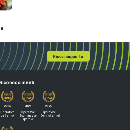
Fuori Campo
Fuori Campo
Chi sarà il prossimo
Serie A, quando inizi
allenatore della Lazio nel
campionato 2025/26:
he
2025/26?
le date
Ricevi supporto
Riconoscimenti
2025
2025
2025
Operatore
Operatore
Operatore
dell'anno
Scommesse
Omnichannel
sportive