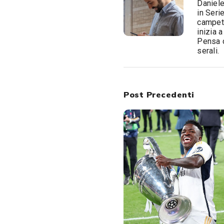
Daniele
in Seri
campett
inizia 
Pensa c
serali.
Post Precedenti