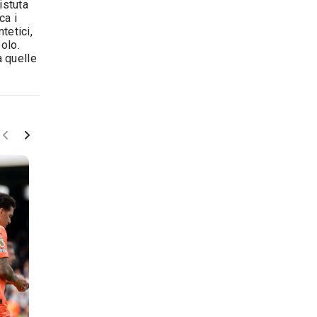
istuta
ca i
tetici,
solo.
a quelle