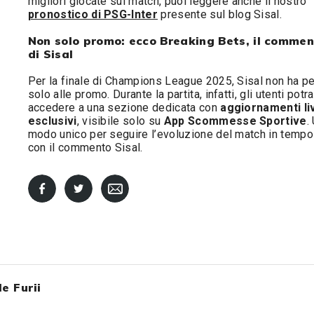
migliori giocate sul match, puoi leggere anche il nostro
pronostico di PSG-Inter
presente sul blog Sisal.
Non solo promo: ecco Breaking Bets, il commen
di Sisal
Per la finale di Champions League 2025, Sisal non ha p
solo alle promo. Durante la partita, infatti, gli utenti potr
accedere a una sezione dedicata con
aggiornamenti li
esclusivi
, visibile solo su
App Scommesse Sportive
.
modo unico per seguire l’evoluzione del match in tempo 
con il commento Sisal.
e Furii