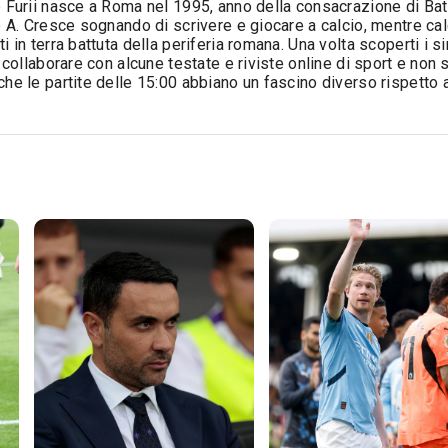
 Furii nasce a Roma nel 1995, anno della consacrazione di Bat
e A. Cresce sognando di scrivere e giocare a calcio, mentre cal
i in terra battuta della periferia romana. Una volta scoperti i sin
a collaborare con alcune testate e riviste online di sport e non 
he le partite delle 15:00 abbiano un fascino diverso rispetto 