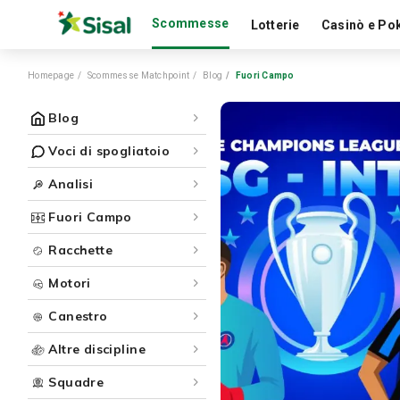
Scommesse
Lotterie
Casinò e Po
Homepage
Scommesse Matchpoint
Blog
Fuori Campo
Blog
Voci di spogliatoio
Analisi
Fuori Campo
Racchette
Motori
Canestro
Altre discipline
Squadre