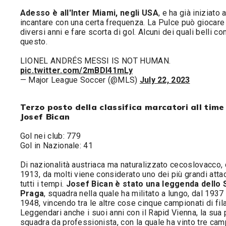
Adesso è all'Inter Miami, negli USA
, e ha già iniziato 
incantare con una certa frequenza. La Pulce può giocare
diversi anni e fare scorta di gol. Alcuni dei quali belli c
questo.
LIONEL ANDRÉS MESSI IS NOT HUMAN.
pic.twitter.com/2mBDI41mLy
— Major League Soccer (@MLS)
July 22, 2023
Terzo posto della classifica marcatori all time
Josef Bican
Gol nei club: 779
Gol in Nazionale: 41
Di nazionalità austriaca ma naturalizzato cecoslovacco,
1913, da molti viene considerato uno dei più grandi attac
tutti i tempi.
Josef Bican è stato una leggenda dello 
Praga
, squadra nella quale ha militato a lungo, dal 1937 
1948, vincendo tra le altre cose cinque campionati di fila
Leggendari anche i suoi anni con il Rapid Vienna, la sua
squadra da professionista, con la quale ha vinto tre cam