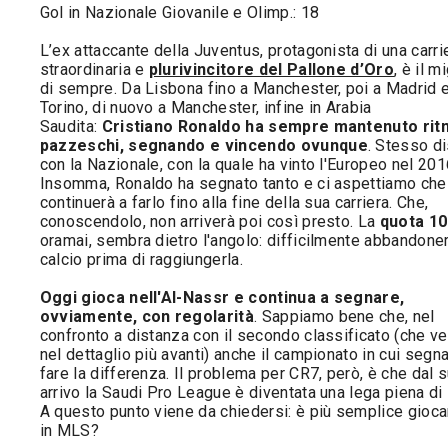
Gol in Nazionale Giovanile e Olimp.: 18
L’ex attaccante della Juventus, protagonista di una carri
straordinaria e
plurivincitore del Pallone d’Oro
, è il m
di sempre. Da Lisbona fino a Manchester, poi a Madrid 
Torino, di nuovo a Manchester, infine in Arabia
Saudita:
Cristiano Ronaldo ha sempre mantenuto rit
pazzeschi, segnando e vincendo ovunque
. Stesso d
con la Nazionale, con la quale ha vinto l'Europeo nel 201
Insomma, Ronaldo ha segnato tanto e ci aspettiamo che
continuerà a farlo fino alla fine della sua carriera. Che,
conoscendolo, non arriverà poi così presto. La
quota 10
oramai, sembra dietro l'angolo: difficilmente abbandoner
calcio prima di raggiungerla.
Oggi gioca nell'Al-Nassr e continua a segnare,
ovviamente, con regolarità
. Sappiamo bene che, nel
confronto a distanza con il secondo classificato (che 
nel dettaglio più avanti) anche il campionato in cui segn
fare la differenza. Il problema per CR7, però, è che dal 
arrivo la Saudi Pro League è diventata una lega piena di 
A questo punto viene da chiedersi: è più semplice giocar
in MLS?