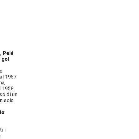
,
Pelé
 gol
no
dal 1957
na,
l 1958,
so di un
on solo.
la
i i
a