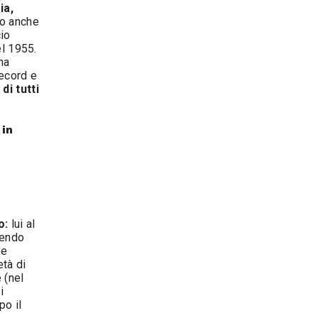
ia,
to anche
cio
el 1955.
na
record e
di tutti
 in
o:
lui al
tendo
 e
età di
 (nel
i
po il