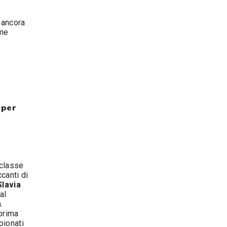
a
 ancora
ome
 per
 classe
canti di
Slavia
al
.
 prima
pionati