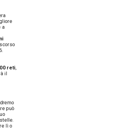
era
igliore
e a
mi
iscorso
6.
00 reti
,
à il
vedremo
are può
suo
stelle.
e lì o