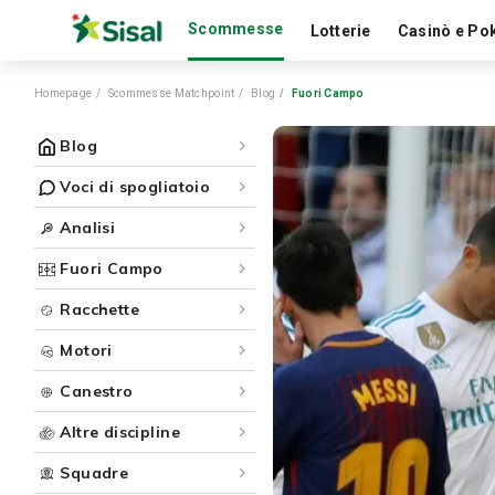
Scommesse
Lotterie
Casinò e Po
Homepage
Scommesse Matchpoint
Blog
Fuori Campo
Blog
Voci di spogliatoio
Analisi
Fuori Campo
Racchette
Motori
Canestro
Altre discipline
Squadre