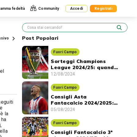
amma fedeltà
Community
Accedi
Registrati
Post Popolari
ssivo
Fuori Campo
Sorteggi Champions
League 2024/25: quando
el
ci sono e dove vederli
12/08/2024
Fuori Campo
Consigli Asta
seguiti
Fantacalcio 2024/2025:
le
gli attaccanti da
05/08/2024
 è la
prendere
 ha
Fuori Campo
,
ella
Consigli Fantacalcio 3ª
è