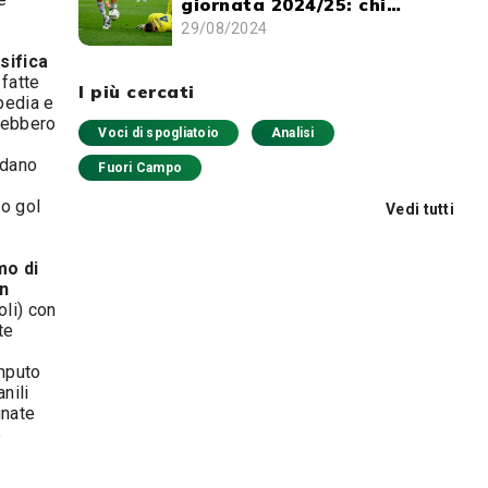
giornata 2024/25: chi
schierare e chi evitare
29/08/2024
sifica
fatte
I più cercati
pedia e
trebbero
Voci di spogliatoio
Analisi
rdano
Fuori Campo
 o gol
Vedi tutti
mo di
in
oli) con
te
omputo
nili
gnate
e