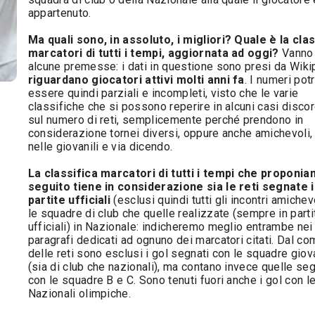
appartenuto.
Ma quali sono, in assoluto, i migliori? Quale è la clas
marcatori di tutti i tempi, aggiornata ad oggi?
Vanno 
alcune premesse: i dati in questione sono presi da Wiki
riguardano giocatori attivi molti anni fa
. I numeri po
essere quindi parziali e incompleti, visto che le varie
classifiche che si possono reperire in alcuni casi disco
sul numero di reti, semplicemente perché prendono in
considerazione tornei diversi, oppure anche amichevoli,
nelle giovanili e via dicendo.
La classifica marcatori di tutti i tempi che proponia
seguito tiene in considerazione sia le reti segnate 
partite ufficiali
(esclusi quindi tutti gli incontri amichev
le squadre di club che quelle realizzate (sempre in parti
ufficiali) in Nazionale: indicheremo meglio entrambe nei
paragrafi dedicati ad ognuno dei marcatori citati. Dal c
delle reti sono esclusi i gol segnati con le squadre giova
(sia di club che nazionali), ma contano invece quelle se
con le squadre B e C. Sono tenuti fuori anche i gol con l
Nazionali olimpiche.