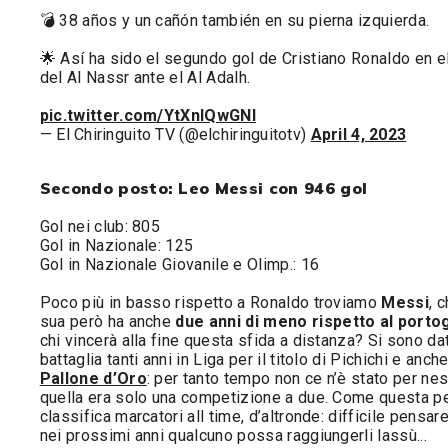
💣 38 años y un cañón también en su pierna izquierda.
🌟 Así ha sido el segundo gol de Cristiano Ronaldo en e
del Al Nassr ante el Al Adalh.
pic.twitter.com/YtXnIQwGNl
— El Chiringuito TV (@elchiringuitotv)
April 4, 2023
Secondo posto: Leo Messi con 946 gol
Gol nei club: 805
Gol in Nazionale: 125
Gol in Nazionale Giovanile e Olimp.: 16
Poco più in basso rispetto a Ronaldo troviamo
Messi
, 
sua però ha anche
due anni di meno rispetto al port
chi vincerà alla fine questa sfida a distanza? Si sono dat
battaglia tanti anni in Liga per il titolo di Pichichi e anch
Pallone d’Oro
: per tanto tempo non ce n’è stato per ne
quella era solo una competizione a due. Come questa pe
classifica marcatori all time, d’altronde: difficile pensar
nei prossimi anni qualcuno possa raggiungerli lassù...