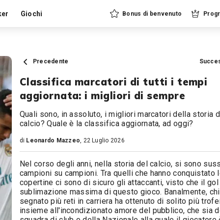
ker
Giochi
Bonus di benvenuto
Progr
Precedente
Succe
Classifica marcatori di tutti i tempi
aggiornata: i migliori di sempre
Quali sono, in assoluto, i migliori marcatori della storia d
calcio? Quale è la classifica aggiornata, ad oggi?
di
Leonardo Mazzeo
, 22 Luglio 2026
Nel corso degli anni, nella storia del calcio, si sono sus
campioni su campioni. Tra quelli che hanno conquistato 
copertine ci sono di sicuro gli attaccanti, visto che il gol
sublimazione massima di questo gioco. Banalmente, chi
segnato più reti in carriera ha ottenuto di solito più trofei
insieme all'incondizionato amore del pubblico, che sia d
squadra di club o della Nazionale alla quale il giocatore 