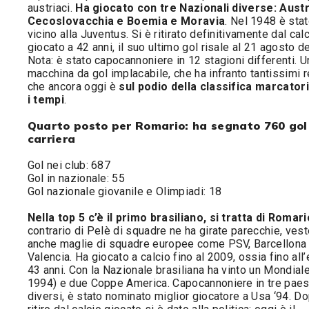
austriaci.
Ha giocato con tre Nazionali diverse: Austr
Cecoslovacchia e Boemia e Moravia
. Nel 1948 è sta
vicino alla Juventus. Si è ritirato definitivamente dal cal
giocato a 42 anni, il suo ultimo gol risale al 21 agosto d
Nota: è stato capocannoniere in 12 stagioni differenti. U
macchina da gol implacabile, che ha infranto tantissimi 
che ancora oggi è
sul podio della classifica marcatori 
i tempi
.
Quarto posto per Romario: ha segnato 760 gol
carriera
Gol nei club: 687
Gol in nazionale: 55
Gol nazionale giovanile e Olimpiadi: 18
Nella top 5 c’è il primo brasiliano, si tratta di Romari
contrario di Pelè di squadre ne ha girate parecchie, ves
anche maglie di squadre europee come PSV, Barcellona
Valencia. Ha giocato a calcio fino al 2009, ossia fino all’
43 anni. Con la Nazionale brasiliana ha vinto un Mondiale
1994) e due Coppe America. Capocannoniere in tre paes
diversi, è stato nominato miglior giocatore a Usa ‘94. Do