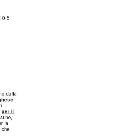
l 0-5
che dalla
oghese
:
i
e
per il
ssuno,
r la
e che