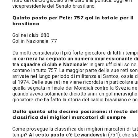
ritiro dal calcio giocato si è dato alla politica: oggi è il
vicepresidente del Senato brasiliano.
Quinto posto per Pelè: 757 gol in totale per il
brasiliano
Gol nei club: 680
Gol in Nazionale: 77
Da molti considerato il più forte giocatore di tutti i tempi
in carriera ha segnato un numero impressionante di
tra squadre di club e Nazionale
: in gare ufficiali se ne
contano in tutto 757. La maggior parte delle sue reti so
arrivate nel lungo periodo di militanza al Santos, ossia 
al 1974. Delle sue reti ne viene ricordata in particolare u
quella segnata in finale dei Mondiali contro la Svezia ne
quando aveva solamente diciotto anni: un gol meraviglio
giocatore che ha fatto la storia del calcio brasiliano e n
Dalla quinta alla decima posizione: il resto del
classifica dei migliori marcatori di sempre
Come prosegue la classifica dei migliori marcatori di tutt
tempi?
Al sesto posto c’è Lewandowski
(751), che st