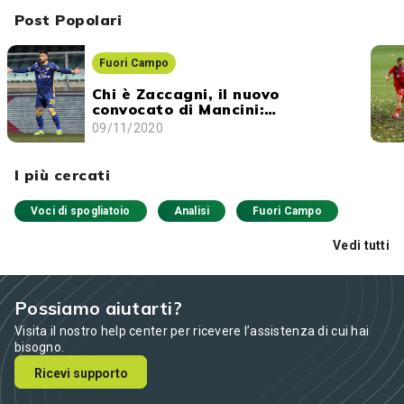
Post Popolari
Fuori Campo
Chi è Zaccagni, il nuovo
convocato di Mancini:
caratteristiche tecniche e skills
09/11/2020
I più cercati
Voci di spogliatoio
Analisi
Fuori Campo
Vedi tutti
Possiamo aiutarti?
Visita il nostro help center per ricevere l’assistenza di cui hai
bisogno.
Ricevi supporto