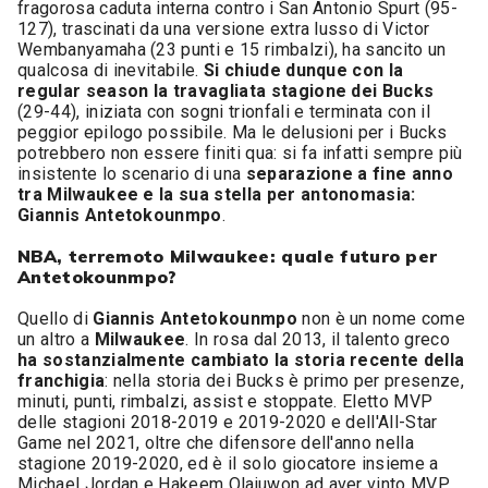
fragorosa caduta interna contro i San Antonio Spurt (95-
127), trascinati da una versione extra lusso di Victor
Wembanyamaha (23 punti e 15 rimbalzi), ha sancito un
qualcosa di inevitabile.
Si chiude dunque con la
regular season la travagliata stagione dei Bucks
(29-44), iniziata con sogni trionfali e terminata con il
peggior epilogo possibile. Ma le delusioni per i Bucks
potrebbero non essere finiti qua: si fa infatti sempre più
insistente lo scenario di una
separazione a fine anno
tra Milwaukee e la sua stella per antonomasia:
Giannis Antetokounmpo
.
NBA, terremoto Milwaukee: quale futuro per
Antetokounmpo?
Quello di
Giannis Antetokounmpo
non è un nome come
un altro a
Milwaukee
. In rosa dal 2013, il talento greco
ha sostanzialmente cambiato la storia recente della
franchigia
: nella storia dei Bucks è primo per presenze,
minuti, punti, rimbalzi, assist e stoppate. Eletto MVP
delle stagioni 2018-2019 e 2019-2020 e dell'All-Star
Game nel 2021, oltre che difensore dell'anno nella
stagione 2019-2020, ed è il solo giocatore insieme a
Michael Jordan e Hakeem Olajuwon ad aver vinto MVP