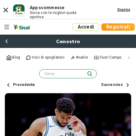
App scommesse
Scarica
Gioca con le migliori quote
sportive.
Accedi
Registrati
Canestro
Blog
Voci di spogliatoio
Analisi
Fuori Campo
R
Precedente
Successivo