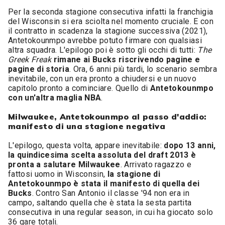
Per la seconda stagione consecutiva infatti la franchigia
del Wisconsin si era sciolta nel momento cruciale. E con
il contratto in scadenza la stagione successiva (2021),
Antetokounmpo avrebbe potuto firmare con qualsiasi
altra squadra. L'epilogo poi è sotto gli occhi di tutti:
The
Greek Freak
rimane ai Bucks riscrivendo pagine e
pagine di storia
. Ora, 6 anni più tardi, lo scenario sembra
inevitabile, con un era pronto a chiudersi e un nuovo
capitolo pronto a cominciare. Quello di
Antetokounmpo
con un'altra maglia NBA
.
Milwaukee, Antetokounmpo al passo d'addio:
manifesto di una stagione negativa
L'epilogo, questa volta, appare inevitabile:
dopo 13 anni,
la quindicesima scelta assoluta del draft 2013 è
pronta a salutare Milwaukee
. Arrivato ragazzo e
fattosi uomo in Wisconsin,
la stagione di
Antetokounmpo è stata il manifesto di quella dei
Bucks
. Contro San Antonio il classe '94 non era in
campo, saltando quella che è stata la sesta partita
consecutiva in una regular season, in cui ha giocato solo
36 gare totali.