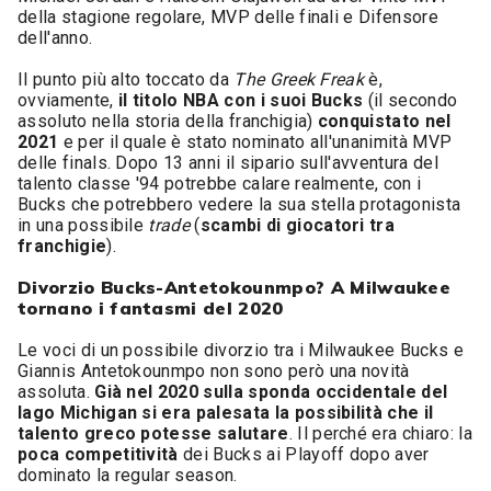
della stagione regolare, MVP delle finali e Difensore
dell'anno.
Il punto più alto toccato da
The Greek Freak
è,
ovviamente,
il titolo NBA con i suoi Bucks
(il secondo
assoluto nella storia della franchigia)
conquistato nel
2021
e per il quale è stato nominato all'unanimità MVP
delle finals. Dopo 13 anni il sipario sull'avventura del
talento classe '94 potrebbe calare realmente, con i
Bucks che potrebbero vedere la sua stella protagonista
in una possibile
trade
(
scambi di giocatori tra
franchigie
).
Divorzio Bucks-Antetokounmpo? A Milwaukee
tornano i fantasmi del 2020
Le voci di un possibile divorzio tra i Milwaukee Bucks e
Giannis Antetokounmpo non sono però una novità
assoluta.
Già nel 2020 sulla sponda occidentale del
lago Michigan si era palesata la possibilità che il
talento greco potesse salutare
. Il perché era chiaro: la
poca competitività
dei Bucks ai Playoff dopo aver
dominato la regular season.