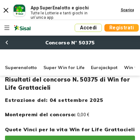
App SuperEnalotto e giochi
Scarica
Tutte le Lotterie e tanti giochi in
un'unica app.
Accedi
Registrati
Concorso N° 50375
Superenalotto
Super Win for Life
Eurojackpot
Win for
Risultati del concorso N. 50375 di Win for
Life Grattacieli
Estrazione del: 04 settembre 2025
Montepremi del concorso:
0,00 €
Quote Vinci per la vita Win for Life Grattacieli