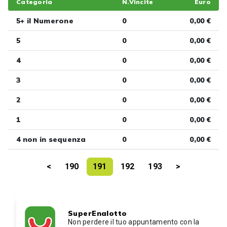
Categoria
N.Vincite
Euro
5+ il Numerone
0
0,00 €
5
0
0,00 €
4
0
0,00 €
3
0
0,00 €
2
0
0,00 €
1
0
0,00 €
4 non in sequenza
0
0,00 €
<
190
191
192
193
>
SuperEnalotto
Non perdere il tuo appuntamento con la