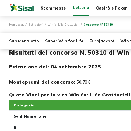
Lotterie
Scommesse
Casinò e Poker
Homepage
Estrazioni
Win for Life Grattacieli
Concorso N° 50310
Superenalotto
Super Win for Life
Eurojackpot
Win f
Risultati del concorso N. 50310 di Win 
Estrazione del: 04 settembre 2025
Montepremi del concorso:
50,70 €
Quote Vinci per la vita Win for Life Grattacieli
Categoria
5+ il Numerone
5