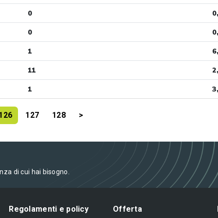
0
0
0
0
1
6
11
2
1
3
126
127
128
>
enza di cui hai bisogno.
Regolamenti e policy
Offerta