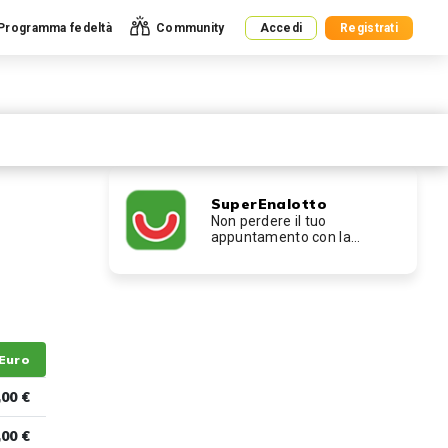
Programma fedeltà
Community
Accedi
Registrati
SuperEnalotto
Non perdere il tuo
appuntamento con la
fortuna
Euro
,00 €
,00 €