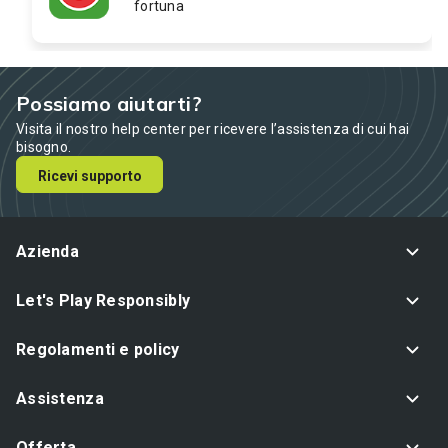
fortuna
Possiamo aiutarti?
Visita il nostro help center per ricevere l’assistenza di cui hai
bisogno.
Ricevi supporto
Azienda
Let's Play Responsibly
Regolamenti e policy
Assistenza
Offerta