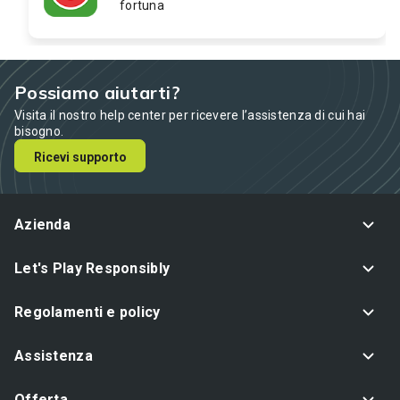
fortuna
Possiamo aiutarti?
Visita il nostro help center per ricevere l’assistenza di cui hai
bisogno.
Ricevi supporto
Azienda
Let's Play Responsibly
Regolamenti e policy
Assistenza
Offerta