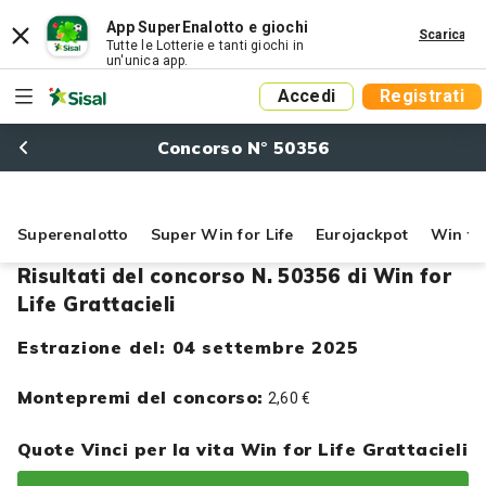
App SuperEnalotto e giochi
Scarica
Tutte le Lotterie e tanti giochi in
un'unica app.
Accedi
Registrati
Concorso N° 50356
Superenalotto
Super Win for Life
Eurojackpot
Win for
Risultati del concorso N. 50356 di Win for
Life Grattacieli
Estrazione del: 04 settembre 2025
Montepremi del concorso:
2,60 €
Quote Vinci per la vita Win for Life Grattacieli