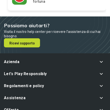
fortuna
Possiamo aiutarti?
Visita il nostro help center per ricevere l’assistenza di cui hai
bisogno.
Ricevi supporto
Azienda
Let's Play Responsibly
Regolamenti e policy
Assistenza
Offerta