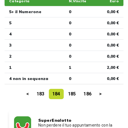
Categoria
N.Vincite
Euro
5+ il Numerone
0
0,00 €
5
0
0,00 €
4
0
0,00 €
3
0
0,00 €
2
0
0,00 €
1
1
2,00 €
4 non in sequenza
0
0,00 €
<
183
184
185
186
>
SuperEnalotto
Non perdere il tuo appuntamento con la