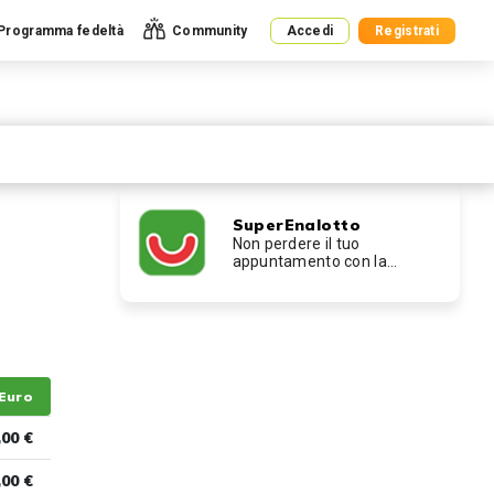
Programma fedeltà
Community
Accedi
Registrati
SuperEnalotto
Non perdere il tuo
appuntamento con la
fortuna
Euro
,00 €
,00 €