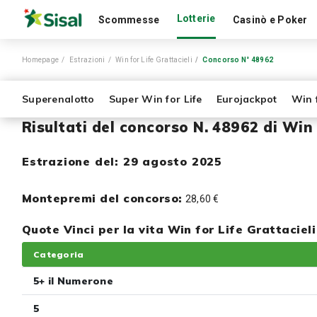
Lotterie
Scommesse
Casinò e Poker
Homepage
Estrazioni
Win for Life Grattacieli
Concorso N° 48962
Superenalotto
Super Win for Life
Eurojackpot
Win f
Risultati del concorso N. 48962 di Win 
Estrazione del: 29 agosto 2025
Montepremi del concorso:
28,60 €
Quote Vinci per la vita Win for Life Grattacieli
Categoria
5+ il Numerone
5