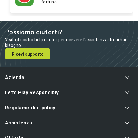
fortuna
Possiamo aiutarti?
Visita il nostro help center per ricevere l’assistenza di cui hai
bisogno.
Ricevi supporto
Azienda
Let's Play Responsibly
Regolamenti e policy
Assistenza
Offerta