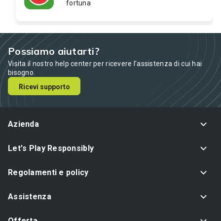
fortuna
Possiamo aiutarti?
Visita il nostro help center per ricevere l’assistenza di cui hai
bisogno.
Ricevi supporto
Azienda
Let's Play Responsibly
Regolamenti e policy
Assistenza
Offerta