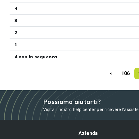
4
3
2
1
4 non in sequenza
<
106
Possiamo aiutarti?
Visita il nostro help center per ricevere l’assist
Azienda