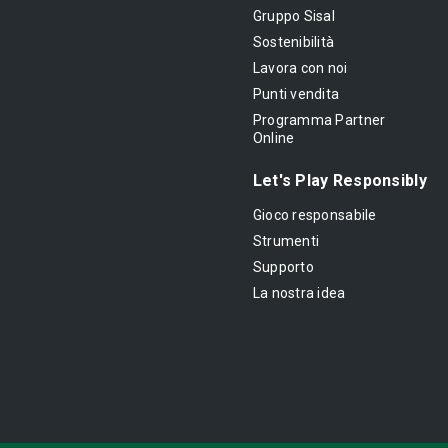
Gruppo Sisal
Sostenibilità
Lavora con noi
Punti vendita
Programma Partner
Online
Let's Play Responsibly
Gioco responsabile
Strumenti
Supporto
La nostra idea