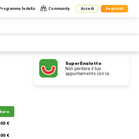
Programma fedeltà
Community
Accedi
Registrati
SuperEnalotto
Non perdere il tuo
appuntamento con la
fortuna
Euro
,00 €
,00 €