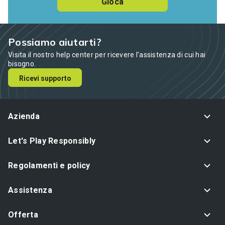
Gioca
Possiamo aiutarti?
Visita il nostro help center per ricevere l’assistenza di cui hai
bisogno.
Ricevi supporto
Azienda
Let's Play Responsibly
Regolamenti e policy
Assistenza
Offerta