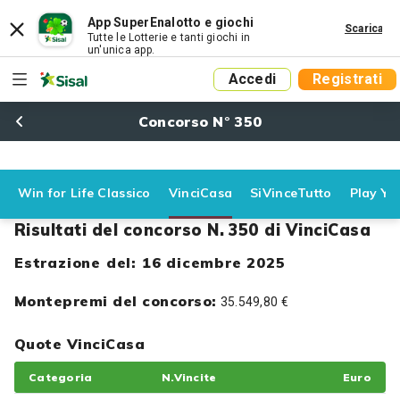
App SuperEnalotto e giochi
Scarica
Tutte le Lotterie e tanti giochi in
un'unica app.
Accedi
Registrati
Concorso N° 350
Win for Life Classico
VinciCasa
SiVinceTutto
Play Yo
Risultati del concorso N. 350 di VinciCasa
Estrazione del: 16 dicembre 2025
Montepremi del concorso:
35.549,80 €
Quote VinciCasa
Categoria
N.Vincite
Euro