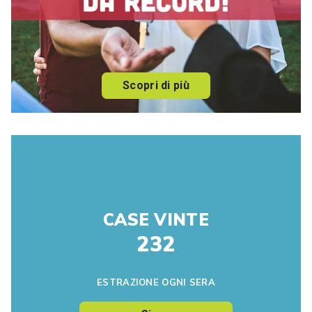
Scopri di più
CASE VINTE
232
ESTRAZIONE OGNI SERA