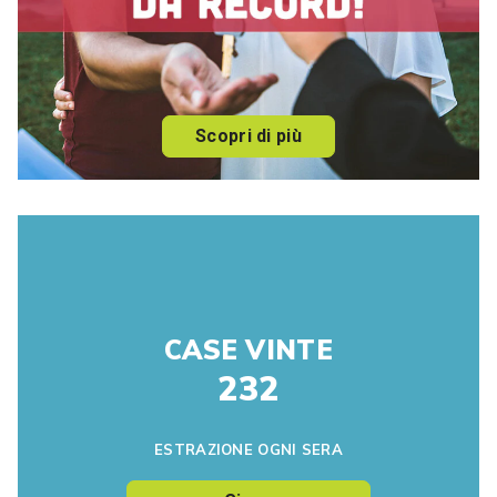
Scopri di più
CASE VINTE
232
ESTRAZIONE OGNI SERA