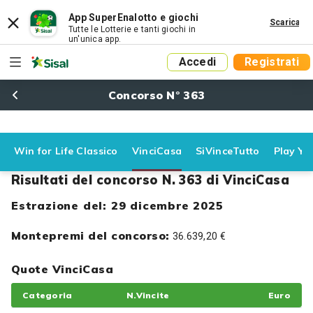
App SuperEnalotto e giochi
Scarica
Tutte le Lotterie e tanti giochi in
un'unica app.
Accedi
Registrati
Concorso N° 363
Win for Life Classico
VinciCasa
SiVinceTutto
Play Yo
Risultati del concorso N. 363 di VinciCasa
Estrazione del: 29 dicembre 2025
Montepremi del concorso:
36.639,20 €
Quote VinciCasa
Categoria
N.Vincite
Euro