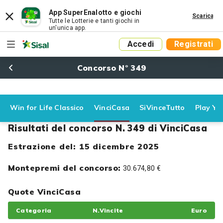
App SuperEnalotto e giochi
Scarica
Tutte le Lotterie e tanti giochi in
un'unica app.
Accedi
Registrati
Concorso N° 349
Win for Life Classico
VinciCasa
SiVinceTutto
Play Yo
Risultati del concorso N. 349 di VinciCasa
Estrazione del: 15 dicembre 2025
Montepremi del concorso:
30.674,80 €
Quote VinciCasa
Categoria
N.Vincite
Euro