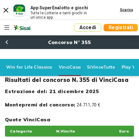
App SuperEnalotto e giochi
Scarica
Tutte le Lotterie e tanti giochi in
un'unica app.
Accedi
Registrati
Concorso N° 355
Win for Life Classico
VinciCasa
SiVinceTutto
Play Yo
Risultati del concorso N. 355 di VinciCasa
Estrazione del: 21 dicembre 2025
Montepremi del concorso:
24.711,70 €
Quote VinciCasa
Categoria
N.Vincite
Euro