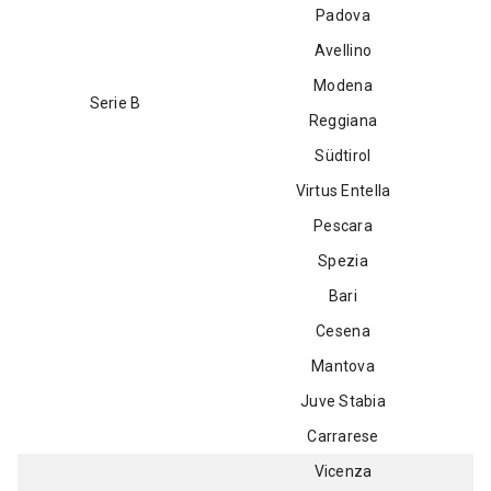
Padova
Avellino
Modena
Serie B
Reggiana
Südtirol
Virtus Entella
Pescara
Spezia
Bari
Cesena
Mantova
Juve Stabia
Carrarese
Vicenza