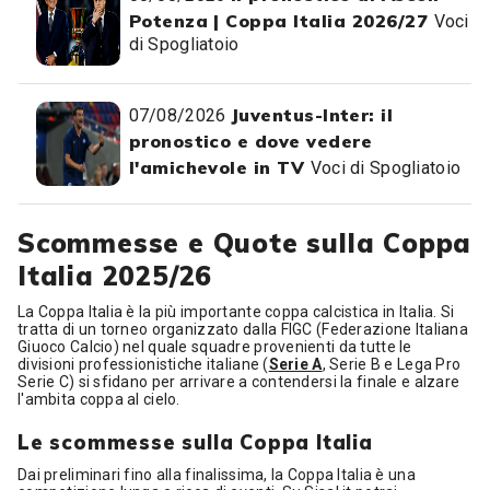
Potenza | Coppa Italia 2026/27
Voci
di Spogliatoio
Juventus-Inter: il
07/08/2026
pronostico e dove vedere
l'amichevole in TV
Voci di Spogliatoio
Scommesse e Quote sulla Coppa
Italia 2025/26
La Coppa Italia è la più importante coppa calcistica in Italia. Si
tratta di un torneo organizzato dalla FIGC (Federazione Italiana
Giuoco Calcio) nel quale squadre provenienti da tutte le
divisioni professionistiche italiane (
Serie A
, Serie B e Lega Pro
Serie C) si sfidano per arrivare a contendersi la finale e alzare
l'ambita coppa al cielo.
Le scommesse sulla Coppa Italia
Dai preliminari fino alla finalissima, la Coppa Italia è una