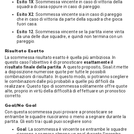
Esito 1X
. Scommessa vincente in caso di vittoria della
squadra di casa oppure in caso di pareggio.
Esito X2
. Scommessa vincente sia in caso di pareggio
che in caso di vittoria da parte della squadra che gioca
fuori casa.
Esito 12
. Scommessa vincente se la partita viene vinta
da una delle due squadre, e quindi non termina con un
pareggio.
Risultato Esatto
La scommessa risultato esatto è quella più ambiziosa. In
questo caso l'obiettivo è di pronosticare
esattamente il
risultato finale della partita
. A questo proposito, Sisal.it mette
a disposizione numerose quote per tutte le possibili
combinazioni di risultato. In questo modo, si potranno scegliere
le combinazioni dalle più probabili a quelle più difficili da
realizzare. Questo tipo di scommessa solitamente offre quote
alte, proprio in virtù della difficoltà di effettuare un pronostico
corretto.
Goal/No Goal
Con questa scommessa puoi provare a pronosticare se
entrambe le squadre riusciranno o meno a segnare durante la
partita. Gli esiti tra i quali puoi scegliere sono:
Goal
. La scommessa è vincente se entrambe le squadre