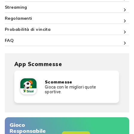
Streaming
Regolamenti
Probabilità di vincita
FAQ
App Scommesse
A
Scommesse
Gioca con le migliori quote
sportive.
Gioco
Responsabile