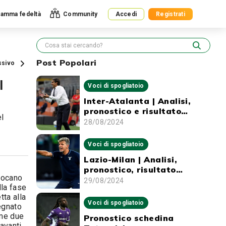
amma fedeltà
Community
Accedi
Registrati
Post Popolari
ssivo
|
Voci di spogliatoio
Inter-Atalanta | Analisi,
pronostico e risultato
el
esatto
28/08/2024
Voci di spogliatoio
Lazio-Milan | Analisi,
pronostico, risultato
iocano
esatto e marcatori
29/08/2024
lla fase
tta alla
Voci di spogliatoio
egnato
ime due
Pronostico schedina
avanti