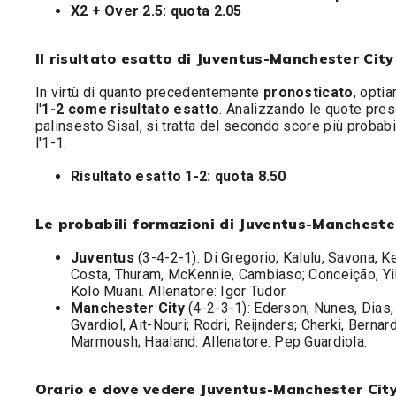
X2 + Over 2.5: quota 2.05
Il risultato esatto di Juventus-Manchester City
In virtù di quanto precedentemente
pronosticato
, opti
l'
1-2 come risultato esatto
. Analizzando le quote pres
palinsesto Sisal, si tratta del secondo score più probab
l'1-1.
Risultato esatto 1-2: quota 8.50
Le probabili formazioni di Juventus-Mancheste
Juventus
(3-4-2-1): Di Gregorio; Kalulu, Savona, Ke
Costa, Thuram, McKennie, Cambiaso; Conceição, Yil
Kolo Muani. Allenatore: Igor Tudor.
Manchester City
(4-2-3-1): Ederson; Nunes, Dias,
Gvardiol, Ait-Nouri; Rodri, Reijnders; Cherki, Bernard
Marmoush; Haaland. Allenatore: Pep Guardiola.
Orario e dove vedere Juventus-Manchester Cit