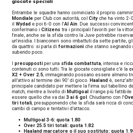
giocate speciali
Entrambe le squadre hanno cominciato il proprio cammin
Mondiale
per Club con autorità, col
City
che ha vinto 2-
il
Wydad
e poi 6-0 con l'
Al Ain
. Due successi convincent
confermano i
Citizens
tra i principali favoriti per la vitto
finale, anche se la sfida contro la Juve potrebbe riservar
un'insidia. I bianconeri sono imbattuti da sette partite, gl
da quattro: si parla di
formazioni
che stanno segnando 
subendo poco.
I
presupposti
per una
sfida combattuta
, intensa e ricc
contenuti ci sono tutti. Tra le giocate consigliate c'è la
c
X2 + Over 2.5
, immaginando possano essere almeno tre
all'attivo al termine dei 90' di gioco.
Haaland
è, senz'altr
principale candidato per mettere la firma sul tabellino d
match, mentre a livello di
Multigoal
il range più fattibil
essere quello che va dai
3 ai 6 gol
. Chiudiamo con l'
Ove
tiri totali
, presupponendo che la sfida sarà ricca di conc
cambi di campo e tentativi d'attacco.
Multigoal 3-6: quota 1.80
Over 25.5 tiri totali: quota 1.82
Haaland marcatore o il suo sostituto: quota 1.9