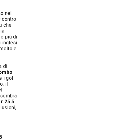
o nel
0 contro
i che
ria
e più di
i inglesi
molto e
a di
ombo
 i gol
o, il
el
e sembra
r 25.5
lusioni,
5