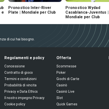
ub
Pronostico Inter-River
Pronostico Wydad
e e
Plate | Mondiale per Club
Casablanca-Juventus |
Mondiale per Club
enza di cui hai bisogno.
Regolamenti e policy
Offerta
Concessione
Scommesse
Contratto di gioco
Poker
Termini e condizioni
Giochi di Carte
Probabilità di vincita
Casinò
Privacy e Data Ethics
Casinò Live
Il nostro impegno Privacy
Slot
Cookie policy
Quick Games