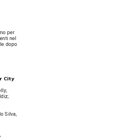
amo per
enti nel
ile dopo
r City
lly;
diz;
o Silva,
y