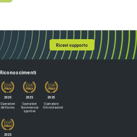
Pronostico Germania-Italia |
Pronostico Salernit
Europei Under 21
Sampdoria | Playout
Ricevi supporto
Riconoscimenti
2025
2025
2025
Operatore
Operatore
Operatore
dell'anno
Scommesse
Omnichannel
sportive
2025