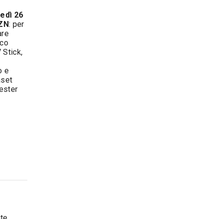
edì 26
AZN
: per
are
oco
 Stick,
o e
aset
ester
ate