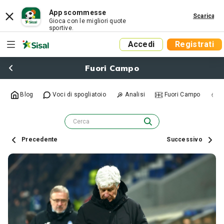
App scommesse
Scarica
Gioca con le migliori quote
sportive.
Accedi
Registrati
Fuori Campo
Blog
Voci di spogliatoio
Analisi
Fuori Campo
R
Precedente
Successivo