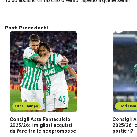
15:00 abbiano un fascino diverso rispetto a quelle serali.
Post Precedenti
Fuori Campo
Fuori Cam
Consigli Asta Fantacalcio
Consigli A
2025/26: i migliori acquisti
2025/26: c
da fare tra le neopromosse
portieri?