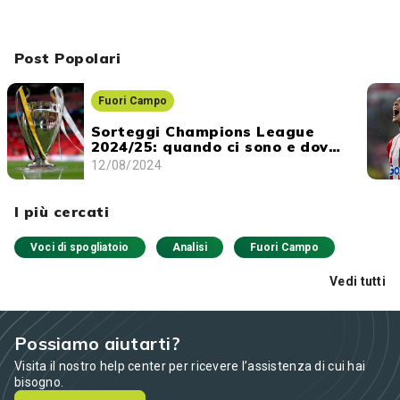
Post Popolari
Fuori Campo
Sorteggi Champions League
2024/25: quando ci sono e dove
vederli
12/08/2024
I più cercati
Voci di spogliatoio
Analisi
Fuori Campo
Vedi tutti
Possiamo aiutarti?
Visita il nostro help center per ricevere l’assistenza di cui hai
bisogno.