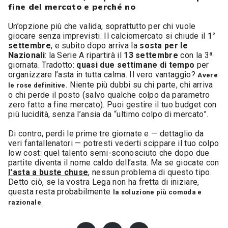
fine del mercato e perché no
Un’opzione più che valida, soprattutto per chi vuole
giocare senza imprevisti. Il calciomercato si chiude il
1°
settembre
, e subito dopo arriva la
sosta per le
Nazionali
: la Serie A ripartirà il
13 settembre
con la 3ª
giornata. Tradotto:
quasi due settimane di tempo
per
organizzare l’asta in tutta calma. Il vero vantaggio?
Avere
Niente più dubbi su chi parte, chi arriva
le rose definitive.
o chi perde il posto (salvo qualche colpo da parametro
zero fatto a fine mercato). Puoi gestire il tuo budget con
più lucidità, senza l’ansia da “ultimo colpo di mercato”.
Di contro, perdi le prime tre giornate e — dettaglio da
veri fantallenatori — potresti vederti scippare il tuo colpo
low cost: quel talento semi-sconosciuto che dopo due
partite diventa il nome caldo dell’asta. Ma se giocate con
l'asta a buste chuse
, nessun problema di questo tipo.
Detto ciò, se la vostra Lega non ha fretta di iniziare,
questa resta probabilmente
la soluzione più comoda e
.
razionale