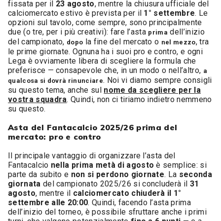
fissata per il
23 agosto
, mentre la chiusura ufficiale del
calciomercato estivo è prevista per il
1° settembre
. Le
opzioni sul tavolo, come sempre, sono principalmente
due (o tre, per i più creativi): fare l’asta
dell’inizio
prima
del campionato,
la fine del mercato o
, tra
dopo
nel mezzo
le prime giornate. Ognuna ha i suoi pro e contro, e ogni
Lega è ovviamente libera di scegliere la formula che
preferisce — consapevole che, in un modo o nell’altro,
a
. Noi vi diamo sempre consigli
qualcosa si dovrà rinunciare
su questo tema, anche sul
nome da scegliere per la
vostra squadra
. Quindi, non ci tiriamo indietro nemmeno
su questo.
Asta del Fantacalcio 2025/26 prima del
mercato: pro e contro
Il principale vantaggio di organizzare l’asta del
Fantacalcio
nella prima metà di agosto
è semplice: si
parte da subito e
non si perdono giornate
. La
seconda
giornata
del campionato 2025/26 si concluderà il
31
agosto
, mentre il
calciomercato chiuderà il 1°
settembre alle 20:00
. Quindi, facendo l’asta prima
dell’inizio del torneo, è possibile sfruttare anche i primi