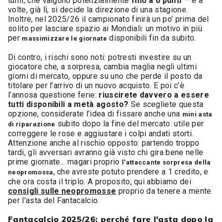
turni, che valgono potenzialmente
fino a 6 punti
— e a
volte, già lì, si decide la direzione di una stagione.
Inoltre, nel 2025/26 il campionato finirà un po’ prima del
solito per lasciare spazio ai Mondiali: un motivo in più
per
disponibili fin da subito.
massimizzare le giornate
Di contro, i rischi sono noti: potresti investire su un
giocatore che, a sorpresa, cambia maglia negli ultimi
giorni di mercato, oppure su uno che perde il posto da
titolare per l’arrivo di un nuovo acquisto. E poi c’è
l’annosa questione ferie:
riuscirete davvero a essere
tutti disponibili a metà agosto?
Se scegliete questa
opzione, considerate l’idea di fissare anche una
mini asta
subito dopo la fine del mercato: utile per
di riparazione
correggere le rose e aggiustare i colpi andati storti.
Attenzione anche al rischio opposto: partendo troppo
tardi, gli avversari avranno già visto chi gira bene nelle
prime giornate… magari proprio
l’attaccante sorpresa della
, che avreste potuto prendere a 1 credito, e
neopromossa
che ora costa il triplo. A proposito, qui abbiamo dei
consigli sulle neopromosse
proprio da tenere a mente
per l'asta del Fantacalcio.
Fantacalcio 2025/26: perché fare l'asta dopo la