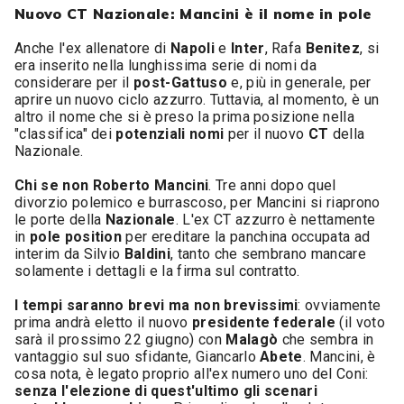
Nuovo CT Nazionale: Mancini è il nome in pole
Anche l'ex allenatore di
Napoli
e
Inter
, Rafa
Benitez
, si
era inserito nella lunghissima serie di nomi da
considerare per il
post-Gattuso
e, più in generale, per
aprire un nuovo ciclo azzurro. Tuttavia, al momento, è un
altro il nome che si è preso la prima posizione nella
"classifica" dei
potenziali nomi
per il nuovo
CT
della
Nazionale.
Chi se non Roberto Mancini
. Tre anni dopo quel
divorzio polemico e burrascoso, per Mancini si riaprono
le porte della
Nazionale
. L'ex CT azzurro è nettamente
in
pole position
per ereditare la panchina occupata ad
interim da Silvio
Baldini
, tanto che sembrano mancare
solamente i dettagli e la firma sul contratto.
I tempi saranno brevi ma non brevissimi
: ovviamente
prima andrà eletto il nuovo
presidente federale
(il voto
sarà il prossimo 22 giugno) con
Malagò
che sembra in
vantaggio sul suo sfidante, Giancarlo
Abete
. Mancini, è
cosa nota, è legato proprio all'ex numero uno del Coni:
senza l'elezione di quest'ultimo gli scenari