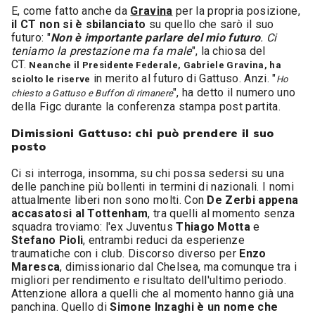
E, come fatto anche da
Gravina
per la propria posizione,
il CT non si è sbilanciato
su quello che sarò il suo
futuro: "
Non è importante parlare del mio futuro
. Ci
teniamo la prestazione ma fa male
", la chiosa del
CT.
Neanche il Presidente Federale, Gabriele Gravina, ha
in merito al futuro di Gattuso. Anzi. "
sciolto le riserve
Ho
", ha detto il numero uno
chiesto a Gattuso e Buffon di rimanere
della Figc durante la conferenza stampa post partita.
Dimissioni Gattuso: chi può prendere il suo
posto
Ci si interroga, insomma, su chi possa sedersi su una
delle panchine più bollenti in termini di nazionali. I nomi
attualmente liberi non sono molti. Con
De Zerbi appena
accasatosi al Tottenham
, tra quelli al momento senza
squadra troviamo: l'ex Juventus
Thiago Motta
e
Stefano Pioli
, entrambi reduci da esperienze
traumatiche con i club. Discorso diverso per
Enzo
Maresca
, dimissionario dal Chelsea, ma comunque tra i
migliori per rendimento e risultato dell'ultimo periodo.
Attenzione allora a quelli che al momento hanno già una
panchina. Quello di
Simone Inzaghi è un nome che