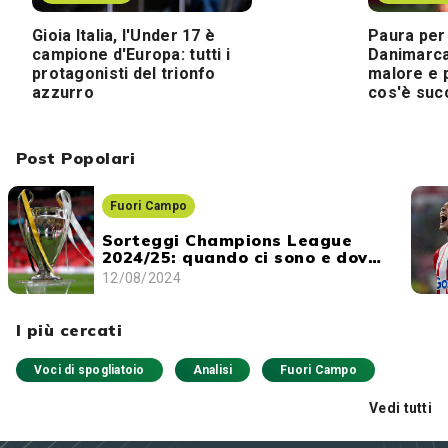
Gioia Italia, l'Under 17 è
Paura per 
campione d'Europa: tutti i
Danimarca
protagonisti del trionfo
malore e 
azzurro
cos'è suc
Post Popolari
Fuori Campo
Sorteggi Champions League
2024/25: quando ci sono e dove
vederli
12/08/2024
I più cercati
Voci di spogliatoio
Analisi
Fuori Campo
Vedi tutti