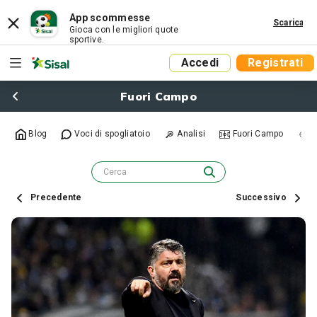
App scommesse
Scarica
Gioca con le migliori quote
sportive.
Accedi
Registrati
Fuori Campo
Blog
Voci di spogliatoio
Analisi
Fuori Campo
R
Precedente
Successivo