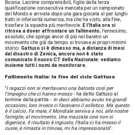
Bosnia. Lacrime comprensibili, figlie della terza
qualificazione consecutiva mancata per un campionato
del Mondo e arrivata dopo una gara giocata sì per lunghi
tratti in inferiorità numerica, ma che ha visto, alla fine,
trionfare la squadra più meritevole.
E l'Italia ora si
ritrova a dover affrontare un fallimento
, l'ennesimo,
assoluto, che spinge ancor di più nel baratro un
movimento che già da tempo si trovava ai propri minimi
storici.
Gattuso si è dimesso ma, a distanza di mesi
dal disastro di Zenica, ancora non è stato
comunicato il nuovo CT della Nazionale: vediamo
insieme tutti i nomi da monitorare.
Fallimento Italia: la fine del ciclo Gattuso
"
I ragazzi non si meritavano una batosta così per
l’impegno che ci hanno messo
- ha detto Gattuso al
termine della partita -
In dieci abbiamo avuto tre grandi
occasioni, loro invece ci facevano il solletico. Ma questo
è il calcio. Fa male, il Mondiale serviva a noi, alle nostre
famiglie, al movimento. Una mazzata così non si
digerisce. Il risultato è ingiusto, l’Italia ci ha messo il
cuore, è rimasta in trincea, mi ha impressionato
".