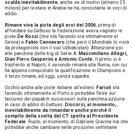
scalda inevitabilmente
, anche se di motivi (almeno 25
milioni) per restare in Arabia ne ha, nonostante le voci di
addio.
Rimane viva la pista degli eroi del 2006
, prima di
affondare su Gattuso la Federazione aveva vagliato le
piste
De Rossi
(che sta facendo ora ottimamente al
Genoa) e
Fabio Cannavaro
(che però il Mondiale lo vivrà
da protagonista con il suo Uzbekistan). Attenzione poi
alle panchine delle big di Serie A:
Massimiliano Allegri,
Gian Piero Gasperini e Antonio Conte.
Il primo si è
trasferito al Napoli, il secondo rimarrà alla Roma, con cui
ha appena conquistato la qualificazione in Champions e
il terzo rimane, ad oggi, senza squadra.
Occhio anche alle piste italiane all'estero:
Farioli
sta
facendo ottimamente al Porto e potrebbe finire sul
taccuino dei papabili successori sulla panchina azzurra
in caso di addio di Gattuso.
Discorsi, al momento,
inevitabilmente da rimandare anche perché il
compito della scelta del CT spetta al Presidente
Federale
. Ruolo, al momento, di Gabriele Gravina ma che
potrebbe anche cambiare nelle prossime settimane.