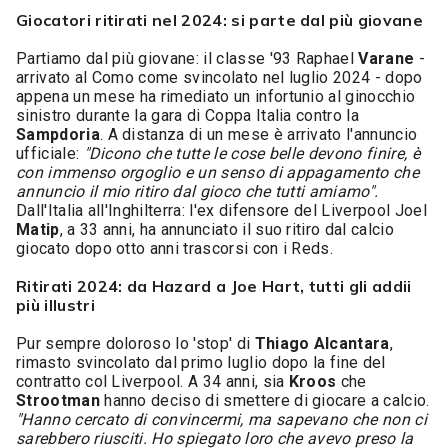
Giocatori ritirati nel 2024: si parte dal più giovane
Partiamo dal più giovane: il classe '93 Raphael
Varane
-
arrivato al Como come svincolato nel luglio 2024 - dopo
appena un mese ha rimediato un infortunio al ginocchio
sinistro durante la gara di Coppa Italia contro la
Sampdoria
. A distanza di un mese è arrivato l'annuncio
ufficiale:
"Dicono che tutte le cose belle devono finire, è
con immenso orgoglio e un senso di appagamento che
annuncio il mio ritiro dal gioco che tutti amiamo".
Dall'Italia all'Inghilterra: l'ex difensore del Liverpool Joel
Matip
, a 33 anni, ha annunciato il suo ritiro dal calcio
giocato dopo otto anni trascorsi con i Reds.
Ritirati 2024: da Hazard a Joe Hart, tutti gli addii
più illustri
Pur sempre doloroso lo 'stop' di
Thiago
Alcantara
,
rimasto svincolato dal primo luglio dopo la fine del
contratto col Liverpool. A 34 anni, sia
Kroos
che
Strootman
hanno deciso di smettere di giocare a calcio.
"Hanno cercato di convincermi, ma sapevano che non ci
sarebbero riusciti. Ho spiegato loro che avevo preso la