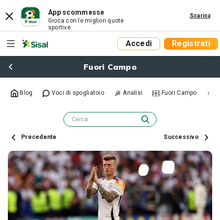
App scommesse
Scarica
Gioca con le migliori quote
sportive.
Accedi
Registrati
Fuori Campo
Blog
Voci di spogliatoio
Analisi
Fuori Campo
R
Precedente
Successivo