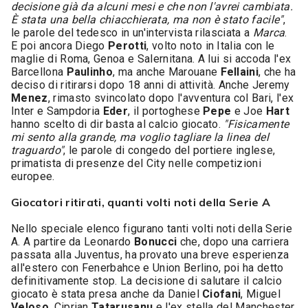
decisione già da alcuni mesi e che non l'avrei cambiata.
È stata una bella chiacchierata, ma non è stato facile"
,
le parole del tedesco in un'intervista rilasciata a
Marca
.
E poi ancora Diego
Perotti
, volto noto in Italia con le
maglie di Roma, Genoa e Salernitana. A lui si accoda l'ex
Barcellona
Paulinho
, ma anche Marouane
Fellaini
, che ha
deciso di ritirarsi dopo 18 anni di attività. Anche Jeremy
Menez
, rimasto svincolato dopo l'avventura col Bari, l'ex
Inter e Sampdoria
Eder
, il portoghese
Pepe
e Joe
Hart
hanno scelto di dir basta al calcio giocato.
"Fisicamente
mi sento alla grande, ma voglio tagliare la linea del
traguardo"
, le parole di congedo del portiere inglese,
primatista di presenze del City nelle competizioni
europee.
Giocatori ritirati, quanti volti noti della Serie A
Nello speciale elenco figurano tanti volti noti della Serie
A. A partire da Leonardo
Bonucci
che, dopo una carriera
passata alla Juventus, ha provato una breve esperienza
all'estero con Fenerbahce e Union Berlino, poi ha detto
definitivamente stop. La decisione di salutare il calcio
giocato è stata presa anche da Daniel
Ciofani
, Miguel
Veloso
, Ciprian
Tatarusanu
e l'ex stella del Manchester