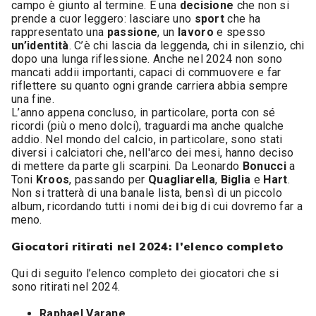
campo è giunto al termine. È una
decisione
che non si
prende a cuor leggero: lasciare uno
sport
che ha
rappresentato una
passione
, un
lavoro
e spesso
un’identità
. C’è chi lascia da leggenda, chi in silenzio, chi
dopo una lunga riflessione. Anche nel 2024 non sono
mancati addii importanti, capaci di commuovere e far
riflettere su quanto ogni grande carriera abbia sempre
una fine.
L’anno appena concluso, in particolare, porta con sé
ricordi (più o meno dolci), traguardi ma anche qualche
addio. Nel mondo del calcio, in particolare, sono stati
diversi i calciatori che, nell'arco dei mesi, hanno deciso
di mettere da parte gli scarpini. Da Leonardo
Bonucci
a
Toni
Kroos
, passando per
Quagliarella
,
Biglia
e
Hart
.
Non si tratterà di una banale lista, bensì di un piccolo
album, ricordando tutti i nomi dei big di cui dovremo far a
meno.
Giocatori ritirati nel 2024: l’elenco completo
Qui di seguito l’elenco completo dei giocatori che si
sono ritirati nel 2024.
Raphael Varane