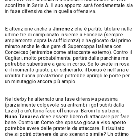
sconfitte in Serie A. Il suo apporto sarà fondamentale sia
in fase difensiva che in quella offensiva.
E attenzione anche a
Jimenez
che è partito titolare nelle
ultime tre di campionato insieme a Fonseca (sempre
ampiamente sopra la sufficienza) e ha giocato dal primo
minuto anche le due gare di Supercoppa Italiana con
Conceicao (entrambe come attaccante esterno). Contro il
Cagliari, molto probabilmente, partirà dalla panchina ma
potrebbe subentrare a gara in corso. Se lo avete in rosa
è il momento giusto per schierarlo: il bonus è nell’aria e
un’altra buona prestazione potrebbe aprirgli le porte per
un minutaggio ancora più ampio.
Nel derby ha alternato una fase difensiva pessima
(parzialmente colpevole su entrambi i gol subiti dalla
Lazio) a un’ottima fase offensiva. Baroni lo sa bene:
Nuno Tavares
deve essere libero di attaccare per fare
bene. Contro un Como che spesso gioca a viso aperto
potrebbe avere delle praterie da attaccare. Il risultato
che si potrà ottenere da uno scenario simile? Un ottimo