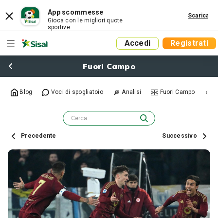
App scommesse
Scarica
Gioca con le migliori quote
sportive.
Accedi
Registrati
Fuori Campo
Blog
Voci di spogliatoio
Analisi
Fuori Campo
R
Precedente
Successivo