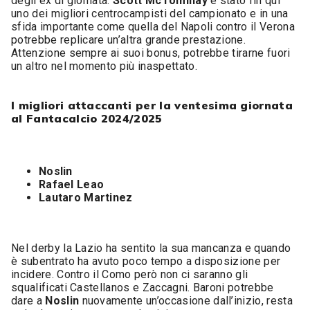
degli ex di giornata.
Scott McTominay
è stato fin qui
uno dei migliori centrocampisti del campionato e in una
sfida importante come quella del Napoli contro il Verona
potrebbe replicare un’altra grande prestazione.
Attenzione sempre ai suoi bonus, potrebbe tirarne fuori
un altro nel momento più inaspettato.
I migliori attaccanti per la ventesima giornata
al Fantacalcio 2024/2025
Noslin
Rafael Leao
Lautaro Martinez
Nel derby la Lazio ha sentito la sua mancanza e quando
è subentrato ha avuto poco tempo a disposizione per
incidere. Contro il Como però non ci saranno gli
squalificati Castellanos e Zaccagni. Baroni potrebbe
dare a
Noslin
nuovamente un’occasione dall’inizio, resta