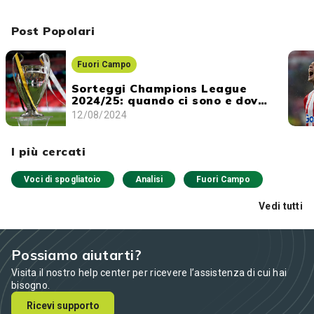
Post Popolari
Fuori Campo
Sorteggi Champions League
2024/25: quando ci sono e dove
vederli
12/08/2024
I più cercati
Voci di spogliatoio
Analisi
Fuori Campo
Vedi tutti
Possiamo aiutarti?
Visita il nostro help center per ricevere l’assistenza di cui hai
bisogno.
Ricevi supporto