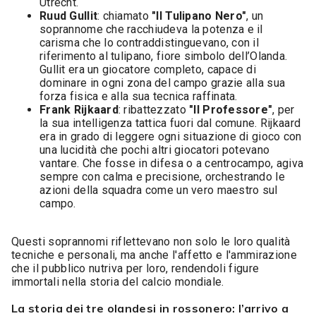
Utrecht.
Ruud Gullit
: chiamato
"Il Tulipano Nero"
, un
soprannome che racchiudeva la potenza e il
carisma che lo contraddistinguevano, con il
riferimento al tulipano, fiore simbolo dell’Olanda.
Gullit era un giocatore completo, capace di
dominare in ogni zona del campo grazie alla sua
forza fisica e alla sua tecnica raffinata.
Frank Rijkaard
: ribattezzato
"Il Professore"
, per
la sua intelligenza tattica fuori dal comune. Rijkaard
era in grado di leggere ogni situazione di gioco con
una lucidità che pochi altri giocatori potevano
vantare. Che fosse in difesa o a centrocampo, agiva
sempre con calma e precisione, orchestrando le
azioni della squadra come un vero maestro sul
campo.
Questi soprannomi riflettevano non solo le loro qualità
tecniche e personali, ma anche l'affetto e l'ammirazione
che il pubblico nutriva per loro, rendendoli figure
immortali nella storia del calcio mondiale.
La storia dei tre olandesi in rossonero: l’arrivo a