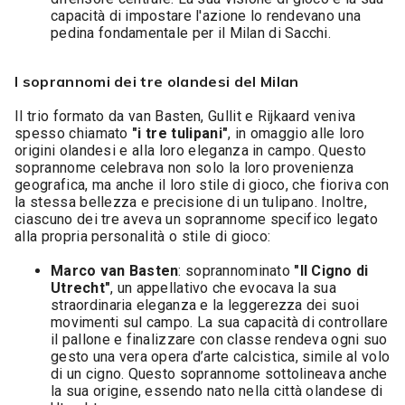
capacità di impostare l'azione lo rendevano una
pedina fondamentale per il Milan di Sacchi.
I soprannomi dei tre olandesi del Milan
Il trio formato da van Basten, Gullit e Rijkaard veniva
spesso chiamato
"i tre tulipani"
, in omaggio alle loro
origini olandesi e alla loro eleganza in campo. Questo
soprannome celebrava non solo la loro provenienza
geografica, ma anche il loro stile di gioco, che fioriva con
la stessa bellezza e precisione di un tulipano. Inoltre,
ciascuno dei tre aveva un soprannome specifico legato
alla propria personalità o stile di gioco:
Marco van Basten
: soprannominato
"Il Cigno di
Utrecht"
, un appellativo che evocava la sua
straordinaria eleganza e la leggerezza dei suoi
movimenti sul campo. La sua capacità di controllare
il pallone e finalizzare con classe rendeva ogni suo
gesto una vera opera d’arte calcistica, simile al volo
di un cigno. Questo soprannome sottolineava anche
la sua origine, essendo nato nella città olandese di