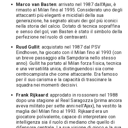
Marco van Basten
: arrivato nel 1987 dall'Ajax, è
rimasto al Milan fino al 1995. Considerato uno degli
attaccanti più eleganti e micidiali della sua
generazione, ha segnato alcuni dei gol più iconici
nella storia del calcio. Dotato di tecnica sopraffina
e senso del gol, van Basten è stato il simbolo della
perfezione nel ruolo di centravanti.
Ruud Gullit
: acquistato nel 1987 dal PSV
Eindhoven, ha giocato con il Milan fino al 1993 (con
un breve passaggio alla Sampdoria nello stesso
anno). Gullit ha portato al Milan forza fisica, tecnica
e una versatilità unica, distinguendosi sia come
centrocampista che come attaccante. Era famoso
per il suo carisma e la capacità di trascinare la
squadra nei momenti decisivi.
Frank Rijkaard
: approdato in rossonero nel 1988
dopo una stagione al Real Saragozza (prima ancora
aveva militato per sette anni nell’Ajax), ha vestito la
maglia del Milan fino al 1993. Rijkaard era un
giocatore polivalente, capace di interpretare con
intelligenza sia il ruolo di mediano che quello di
difensore centrale. La sua visione di gioco e la sua