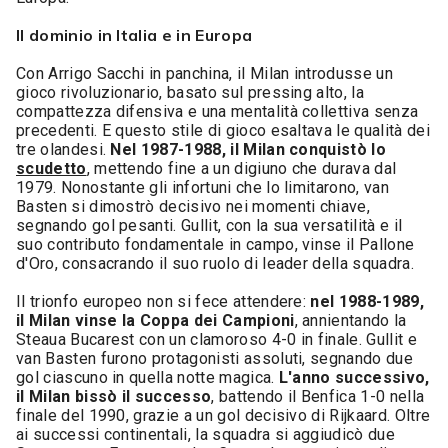
Il dominio in Italia e in Europa
Con Arrigo Sacchi in panchina, il Milan introdusse un
gioco rivoluzionario, basato sul pressing alto, la
compattezza difensiva e una mentalità collettiva senza
precedenti. E questo stile di gioco esaltava le qualità dei
tre olandesi.
Nel 1987-1988, il Milan conquistò lo
scudetto
, mettendo fine a un digiuno che durava dal
1979. Nonostante gli infortuni che lo limitarono, van
Basten si dimostrò decisivo nei momenti chiave,
segnando gol pesanti. Gullit, con la sua versatilità e il
suo contributo fondamentale in campo, vinse il Pallone
d'Oro, consacrando il suo ruolo di leader della squadra.
Il trionfo europeo non si fece attendere:
nel 1988-1989,
il Milan vinse la Coppa dei Campioni
, annientando la
Steaua Bucarest con un clamoroso 4-0 in finale. Gullit e
van Basten furono protagonisti assoluti, segnando due
gol ciascuno in quella notte magica.
L'anno successivo,
il Milan bissò il successo
, battendo il Benfica 1-0 nella
finale del 1990, grazie a un gol decisivo di Rijkaard. Oltre
ai successi continentali, la squadra si aggiudicò due