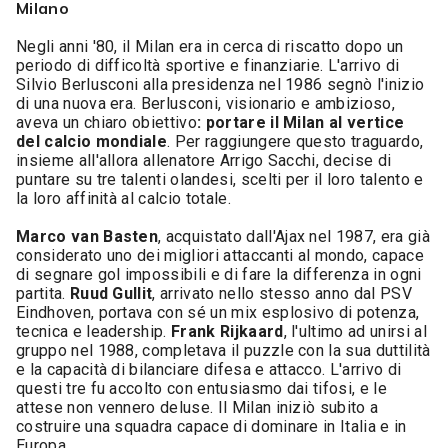
Milano
Negli anni '80, il Milan era in cerca di riscatto dopo un
periodo di difficoltà sportive e finanziarie. L'arrivo di
Silvio Berlusconi alla presidenza nel 1986 segnò l'inizio
di una nuova era. Berlusconi, visionario e ambizioso,
aveva un chiaro obiettivo
: portare il Milan al vertice
del calcio mondiale
. Per raggiungere questo traguardo,
insieme all'allora allenatore Arrigo Sacchi, decise di
puntare su tre talenti olandesi, scelti per il loro talento e
la loro affinità al calcio totale.
Marco van Basten
, acquistato dall'Ajax nel 1987, era già
considerato uno dei migliori attaccanti al mondo, capace
di segnare gol impossibili e di fare la differenza in ogni
partita.
Ruud Gullit
, arrivato nello stesso anno dal PSV
Eindhoven, portava con sé un mix esplosivo di potenza,
tecnica e leadership.
Frank Rijkaard
, l'ultimo ad unirsi al
gruppo nel 1988, completava il puzzle con la sua duttilità
e la capacità di bilanciare difesa e attacco. L'arrivo di
questi tre fu accolto con entusiasmo dai tifosi, e le
attese non vennero deluse. Il Milan iniziò subito a
costruire una squadra capace di dominare in Italia e in
Europa.