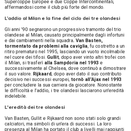
Supercoppe Europee e due Coppe Intercontinentali,
affermandosi come il club più forte del mondo.
L’addio al Milan e la fine del ciclo dei tre olandesi
Gli anni '90 segnarono un progressivo tramonto del trio
olandese al Milan, causato principalmente dagli infortuni
e dai cambiamenti nella squadra
. Van Basten,
tormentato da problemi alla caviglia
, fu costretto a un
ritiro prematuro nel 1995, lasciando un vuoto incolmabile
nel cuore dei tifosi.
Gullit
, dopo aver vinto altri trofei con
il Milan, si trasferì
alla Sampdoria nel 1993
e
successivamente al Chelsea, dove continuò a dimostrare
il suo valore.
Rijkaard
, dopo aver dato il suo contributo
decisivo nei successi europei,
tornò all'Ajax nel 1993
per concludere la sua carriera da giocatore. Nonostante
le difficoltà e l'addio, i tre olandesi lasciarono un'eredità
indelebile.
L'eredità dei tre olandesi
Van Basten, Gullit e Rijkaard non sono stati solo grandi
calciatori, ma simboli di un'era di successi. La loro
presenza al Milan ha portato il club a livelli mai raggiunti