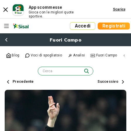
App scommesse
Scarica
Gioca con le migliori quote
sportive.
Accedi
Registrati
Fuori Campo
Blog
Voci di spogliatoio
Analisi
Fuori Campo
R
Precedente
Successivo