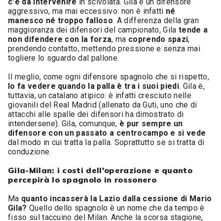
c'è da intervenire
in scivolata. Gila è un difensore
aggressivo, ma mai eccessivo: non è infatti
né
manesco né troppo falloso
. A differenza della gran
maggioranza dei difensori del campionato, Gila
tende a
non difendere con la forza
, ma
coprendo spazi
,
prendendo contatto, mettendo pressione e senza mai
togliere lo sguardo dal pallone.
Il meglio, come ogni difensore spagnolo che si rispetto,
lo fa vedere quando la palla è tra i suoi piedi
. Gila è,
tuttavia, un catalano atipico: è infatti cresciuto nelle
giovanili del Real Madrid (allenato da Guti, uno che di
attacchi alle spalle dei difensori ha dimostrato di
intendersene). Gila, comunque,
è pur sempre un
difensore con un passato a centrocampo e si vede
dal modo in cui tratta la palla. Soprattutto se si tratta di
conduzione.
Gila-Milan: i costi dell'operazione e quanto
percepirà lo spagnolo in rossonero
Ma
quanto incasserà la Lazio dalla cessione di Mario
Gila?
Quello dello spagnolo è un nome che da tempo è
fisso sul taccuino del Milan. Anche la scorsa stagione,