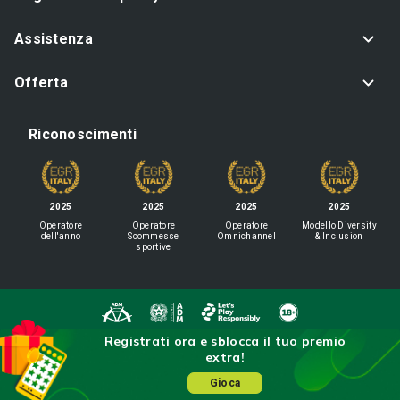
Assistenza
Offerta
Riconoscimenti
2025
2025
2025
2025
Operatore
Operatore
Operatore
Modello Diversity
dell'anno
Scommesse
Omnichannel
& Inclusion
sportive
Registrati ora e sblocca il tuo premio
IL GIOCO È VIETATO AI MINORI
extra!
E PUÒ CAUSARE DIPENDENZA PATOLOGICA
Sisal Italia S.p.A. - Via Ugo Bassi 6, 20159 Milano - P.I. 02433760135 - Conc.
Gioca
GAD: 16020