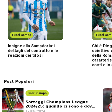
Fuori Campo
Fuori Cam
Insigne alla Sampdoria: i
Chi è Die
dettagli del contratto e le
obiettivo 
reazioni dei tifosi
della Roma
caratteris
costi e lo
Post Popolari
Fuori Campo
Sorteggi Champions League
2024/25: quando ci sono e dove
vederli
12/08/2024