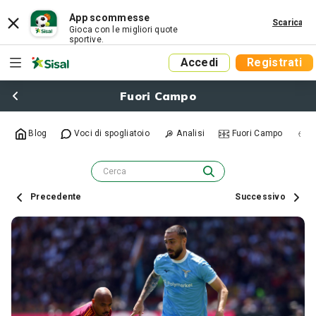
App scommesse
Scarica
Gioca con le migliori quote
sportive.
Accedi
Registrati
Fuori Campo
Blog
Voci di spogliatoio
Analisi
Fuori Campo
R
Precedente
Successivo