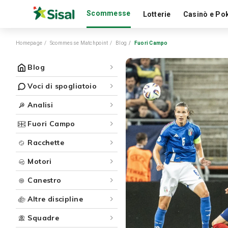
Scommesse
Lotterie
Casinò e Po
Homepage
Scommesse Matchpoint
Blog
Fuori Campo
Blog
Voci di spogliatoio
Analisi
Fuori Campo
Racchette
Motori
Canestro
Altre discipline
Squadre