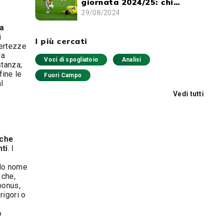
giornata 2024/25: chi
schierare e chi evitare
29/08/2024
da
i
I più cercati
 certezze
da
Voci di spogliatoio
Analisi
stanza;
fine le
Fuori Campo
l
Vedi tutti
 che
nti
. I
olo nome
 che,
bonus,
rigori o
o