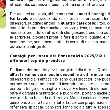
affidabilità, costanza e buoni voti fanno la differenza.
Per aiutarvi nell’asta, abbiamo creato
i nostri consigli 
Fantacalcio
selezionando alcuni profili interessanti tra 
difensori,
suddividendoli in quattro categorie
: i top,
assolute da prendere anche a prezzo pieno; i giocatori 
modificatore, titolari affidabili che giocano bene con co
le sorprese, giocatori pronti a fare il salto di qualità; e in
scommesse, nomi meno noti o in cerca di rilancio, ma da
potenziale intrigante.
Consigli per l'asta del Fantacalcio 2025/26: i
difensori top da prendere
Parliamo dei
top
, dei pezzi pregiati della difesa.
Quelli
all’asta vanno via in pochi secondi e a cifre importa
difensori big al Fantacalcio sono quei giocatori che puoi
permetterti solo se decidi di investire pesante su un s
per poi stringere la cinghia altrove. Parliamo di elementi
oltre a garantire minutaggio e buoni voti, portano anche 
che in difesa fanno la differenza. Magari calciano anche 
punizioni, o sono terzini a tutta fascia con propensione
offensiva spiccata. Sono rari, fanno gola a tutti e spess