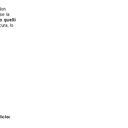
Non
se la
o quelli
cura, lo
lcio: