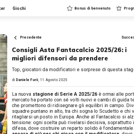
ker
Giochi
Bonus di benvenuto
Progr
Precedente
Succe
Consigli Asta Fantacalcio 2025/26: i
migliori difensori da prendere
Top, giocatori da modificatori e sorprese di questa stag
di
Daniele Furii
, 11 Agosto 2025
La nuova
stagione di Serie A 2025/26
è ormai alle port
mercato ha portato con sé volti nuovi e cambi di guida t
che promettono di ridisegnare gli equilibri in campo. Di
squadre puntano in alto, tra chi sogna lo Scudetto e chi 
ritagliarsi un posto in Europa. Anche al Fantacalcio si alz
tensione: ogni scelta può rivelarsi decisiva, soprattutto 
difesa, dove costruire un reparto solido è fondamentale
ancora di più per chi gioca con il modificatore
, dove