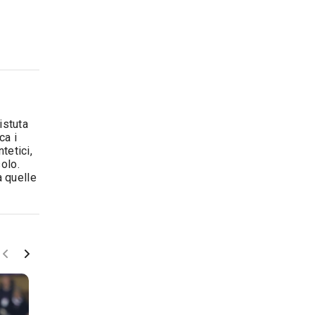
istuta
ca i
tetici,
solo.
a quelle