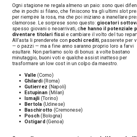
Ogni stagione ne regala almeno un paio: sono quei difen
che in pochi si filano, che finiscono tra gli ultimi slot pr
per riempire la rosa, ma che poi iniziano a inanellare pre
clamorose. Le sorprese sono questo:
giocatori sottov
spesso giovani o neoarrivati, c
he hanno il potenziale 
diventare titolari fissi
e cambiare il volto del tuo repar
All’asta li prenderete con
pochi crediti
, passerete per v
— o pazzi — ma a fine anno saranno proprio loro a farvi
esultare. Non parliamo solo di bonus: a volte bastano
minutaggio, buoni voti e qualche assist inatteso per
trasformare un low cost in un colpo da maestro.
Valle
(Como)
Ghilardi
(Roma)
Gutierrez
(Napoli)
Estupinan
(Milan)
Ismajli
(Torino)
Bertola
(Udinese)
Baschirotto
(Cremonese)
Posch
(Bologna)
Ostigard
(Genoa)