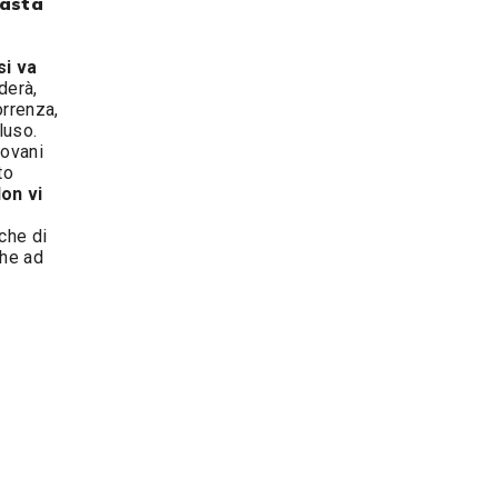
'asta
si va
derà,
orrenza,
luso.
iovani
to
on vi
nche di
che ad