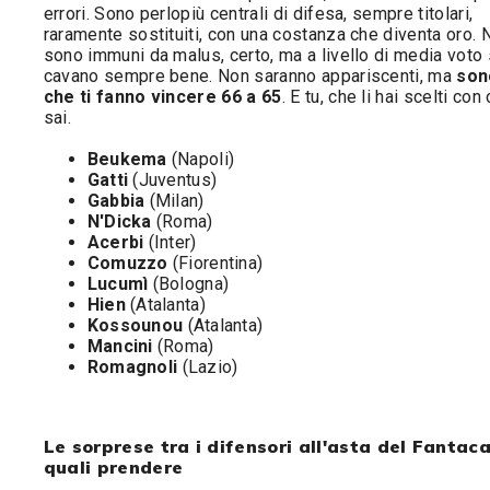
errori. Sono perlopiù centrali di difesa, sempre titolari,
raramente sostituiti, con una costanza che diventa oro. 
sono immuni da malus, certo, ma a livello di media voto 
cavano sempre bene. Non saranno appariscenti, ma
son
che ti fanno vincere 66 a 65
. E tu, che li hai scelti con 
sai.
Beukema
(Napoli)
Gatti
(Juventus)
Gabbia
(Milan)
N'Dicka
(Roma)
Acerbi
(Inter)
Comuzzo
(Fiorentina)
Lucumì
(Bologna)
Hien
(Atalanta)
Kossounou
(Atalanta)
Mancini
(Roma)
Romagnoli
(Lazio)
Le sorprese tra i difensori all'asta del Fantaca
quali prendere