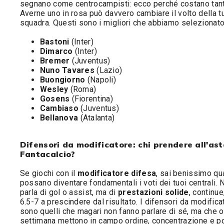
segnano come centrocampisti: ecco perché costano tant
Averne uno in rosa può davvero cambiare il volto della t
squadra. Questi sono i migliori che abbiamo selezionat
Bastoni
(Inter)
Dimarco
(Inter)
Bremer
(Juventus)
Nuno Tavares
(Lazio)
Buongiorno
(Napoli)
Wesley
(Roma)
Gosens
(Fiorentina)
Cambiaso
(Juventus)
Bellanova
(Atalanta)
Difensori da modificatore: chi prendere all'ast
Fantacalcio?
Se giochi con il
modificatore difesa
, sai benissimo qu
possano diventare fondamentali i voti dei tuoi centrali. 
parla di gol o assist, ma di
prestazioni solide
, continue
6.5-7 a prescindere dal risultato. I difensori da modifica
sono quelli che magari non fanno parlare di sé, ma che o
settimana mettono in campo ordine, concentrazione e p