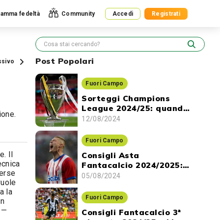
amma fedeltà
Community
Accedi
Registrati
Post Popolari
ssivo
Fuori Campo
Sorteggi Champions
League 2024/25: quando
ione.
ci sono e dove vederli
12/08/2024
Fuori Campo
e. Il
Consigli Asta
ecnica
Fantacalcio 2024/2025:
verse
gli attaccanti da
05/08/2024
vuole
prendere
a la
Fuori Campo
in
 —
Consigli Fantacalcio 3ª