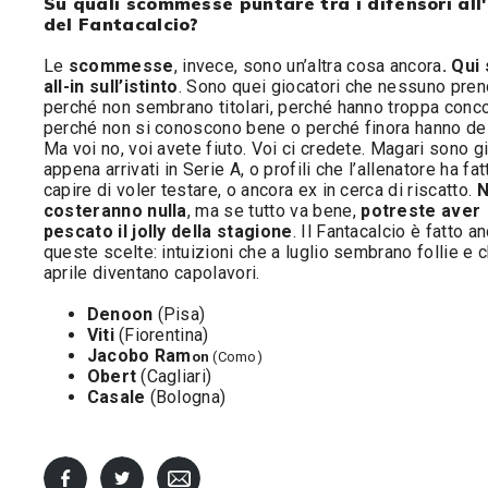
Su quali scommesse puntare tra i difensori all
del Fantacalcio?
Le
scommesse
, invece, sono un’altra cosa ancora
. Qui 
all-in sull’istinto
. Sono quei giocatori che nessuno pren
perché non sembrano titolari, perché hanno troppa conc
perché non si conoscono bene o perché finora hanno de
Ma voi no, voi avete fiuto. Voi ci credete. Magari sono g
appena arrivati in Serie A, o profili che l’allenatore ha fat
capire di voler testare, o ancora ex in cerca di riscatto.
N
costeranno nulla
, ma se tutto va bene,
potreste aver
pescato il jolly della stagione
. Il Fantacalcio è fatto a
queste scelte: intuizioni che a luglio sembrano follie e 
aprile diventano capolavori.
Denoon
(Pisa)
Viti
(Fiorentina)
Jacobo Ram
on
(Como)
Obert
(Cagliari)
Casale
(Bologna)