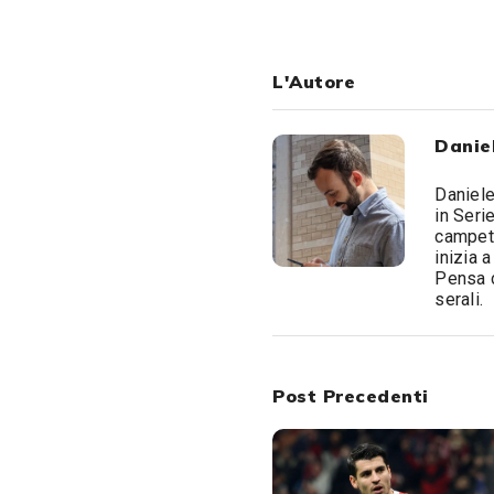
L'Autore
Daniel
Daniele
in Seri
campett
inizia 
Pensa c
serali.
Post Precedenti