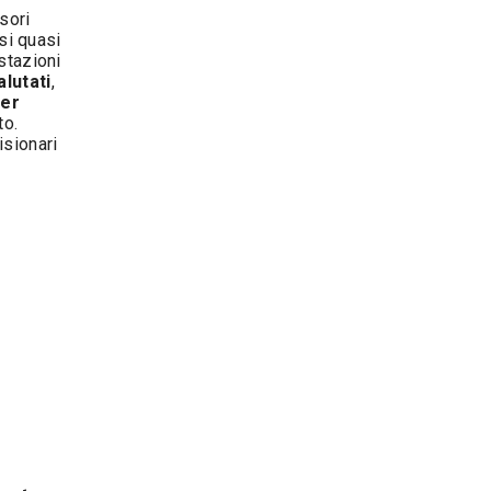
sori
esi quasi
stazioni
alutati
,
per
to.
isionari