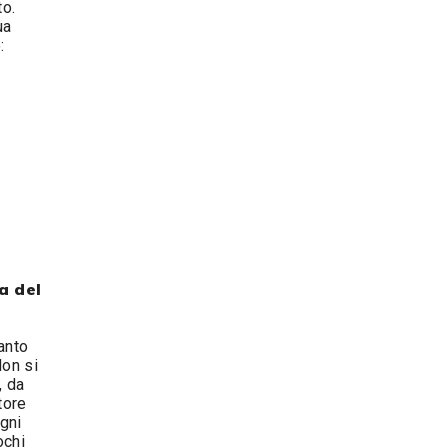
o.
ua
o:
a del
anto
Non si
, da
tore
gni
ochi